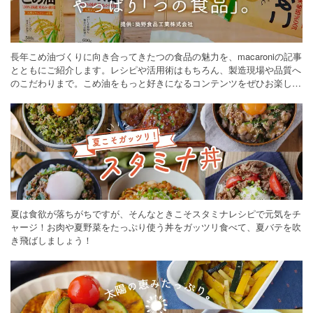
長年こめ油づくりに向き合ってきたつの食品の魅力を、macaroniの記事
とともにご紹介します。レシピや活用術はもちろん、製造現場や品質へ
のこだわりまで。こめ油をもっと好きになるコンテンツをぜひお楽しみ
ください。
夏は食欲が落ちがちですが、そんなときこそスタミナレシピで元気をチ
ャージ！お肉や夏野菜をたっぷり使う丼をガッツリ食べて、夏バテを吹
き飛ばしましょう！