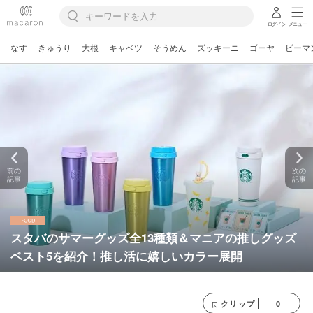
ログイン
メニュー
なす
きゅうり
大根
キャベツ
そうめん
ズッキーニ
ゴーヤ
ピーマ
前の
次の
記事
記事
スタバのサマーグッズ全13種類＆マニアの推しグッズ
ベスト5を紹介！推し活に嬉しいカラー展開
0
クリップ