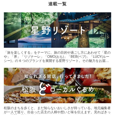
連載一覧
「旅を楽しくする」をテーマに、旅の目的や過ごし方にあわせて「星の
や」「界」「リゾナーレ」「OMO(おも)」「BEB(ベブ)」「LUCY(ルー
シー)」の 6 つのブランドを展開する星野リゾート。その魅力をお届け
する旅の連載。次の旅先探しのヒントにいかがですか？
松阪のまちを歩くと、まだ知らないおいしさが待っている。地元編集者
が一人で巡り、出会った店主の人柄や想いと味を伝えます。見ればきっ