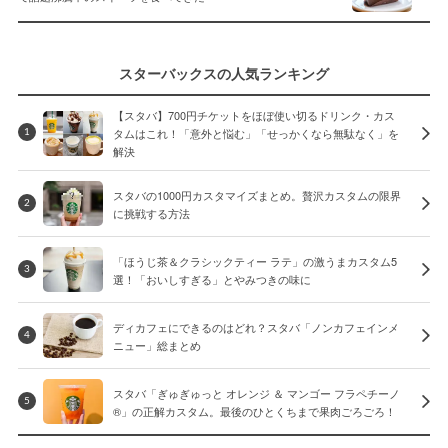
スターバックスの人気ランキング
【スタバ】700円チケットをほぼ使い切るドリンク・カス
タムはこれ！「意外と悩む」「せっかくなら無駄なく」を
1
解決
スタバの1000円カスタマイズまとめ。贅沢カスタムの限界
2
に挑戦する方法
「ほうじ茶＆クラシックティー ラテ」の激うまカスタム5
3
選！「おいしすぎる」とやみつきの味に
ディカフェにできるのはどれ？スタバ「ノンカフェインメ
4
ニュー」総まとめ
スタバ「ぎゅぎゅっと オレンジ ＆ マンゴー フラペチーノ
5
®」の正解カスタム。最後のひとくちまで果肉ごろごろ！