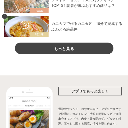
TOP10！読者が選ぶおすすめ商品は？
5
カニカマで作るカニ玉丼｜10分で完成する
ふわとろ絶品丼
もっと見る
アプリでもっと楽しく
通勤中やランチ、おやすみ前に、アプリでサクサ
ク快適に。食のトレンド情報や簡単レシピに毎日
出会えるアプリ。内食・外食問わず、グルメや料
理、暮らしに関する幅広い情報を楽しめます。