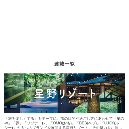
連載一覧
「旅を楽しくする」をテーマに、旅の目的や過ごし方にあわせて「星の
や」「界」「リゾナーレ」「OMO(おも)」「BEB(ベブ)」「LUCY(ルー
シー)」の 6 つのブランドを展開する星野リゾート。その魅力をお届け