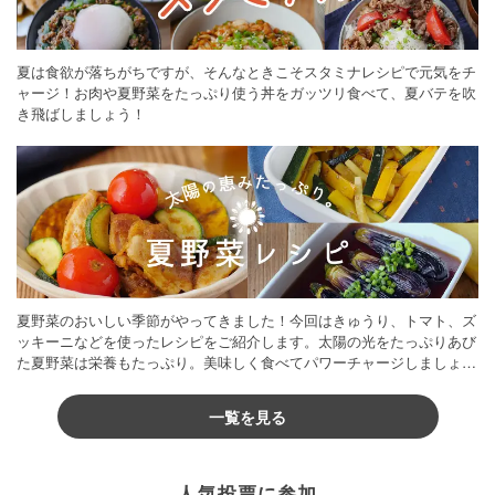
夏は食欲が落ちがちですが、そんなときこそスタミナレシピで元気をチ
ャージ！お肉や夏野菜をたっぷり使う丼をガッツリ食べて、夏バテを吹
き飛ばしましょう！
夏野菜のおいしい季節がやってきました！今回はきゅうり、トマト、ズ
ッキーニなどを使ったレシピをご紹介します。太陽の光をたっぷりあび
た夏野菜は栄養もたっぷり。美味しく食べてパワーチャージしましょう
♪
一覧を見る
人気投票に参加