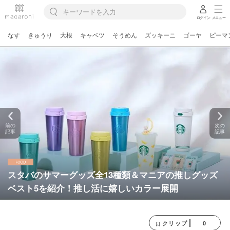
ログイン
メニュー
なす
きゅうり
大根
キャベツ
そうめん
ズッキーニ
ゴーヤ
ピーマ
前の
次の
記事
記事
スタバのサマーグッズ全13種類＆マニアの推しグッズ
ベスト5を紹介！推し活に嬉しいカラー展開
0
クリップ