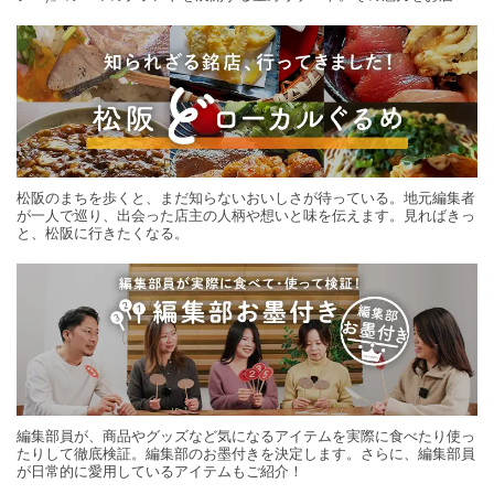
する旅の連載。次の旅先探しのヒントにいかがですか？
松阪のまちを歩くと、まだ知らないおいしさが待っている。地元編集者
が一人で巡り、出会った店主の人柄や想いと味を伝えます。見ればきっ
と、松阪に行きたくなる。
編集部員が、商品やグッズなど気になるアイテムを実際に食べたり使っ
たりして徹底検証。編集部のお墨付きを決定します。さらに、編集部員
が日常的に愛用しているアイテムもご紹介！