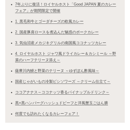
7年ぶりに復活！ロイヤルホスト「Good JAPAN 夏のカレー
フェア」が期間限定で開催
1. 黒毛和牛とゴーダチーズの欧風カレー
2. 国産豚肩ロースを煮込んだ魅惑のポークカレー
3. 気仙沼産メカジキグリルの南国風ココナッツカレー
4. ロイヤルホスト ジャワ風ドライカレー＆カシミール ～野
菜のハーフテリーヌ添え～
薩摩川内鰻と野菜のテリーヌ ～ゆずぽん酢風味～
国産じゃがいもの冷製ビシソワーズ ～クリーム仕立て～
ココアナナス～ココナッツ香るパイナップルドリンク～
黒×黒ハンバーグハッシュドビーフと洋風蟹玉ごはん膳
何度でも訪れたくなるカレーフェア！