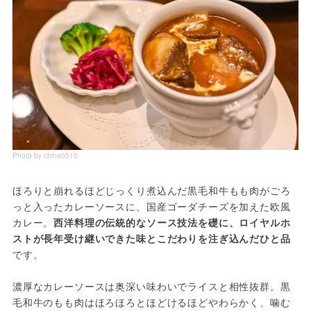
Photo by china0515
ほろりと崩れるほどじっくり煮込んだ黒毛和牛もも肉がごろ
っと入ったカレーソースに、国産ゴーダチーズを加えた欧風
カレー。
西洋料理の伝統的なソース技法を礎に、ロイヤルホ
ストが長年受け継いできた味とこだわりを注ぎ込んだひと品
です。
濃厚なカレーソースは奥深い味わいでライスと相性抜群。黒
毛和牛のもも肉はほろほろとほどけるほどやわらかく、噛む