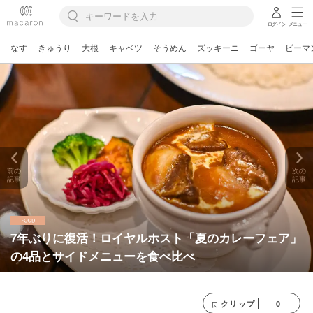
ログイン
メニュー
なす
きゅうり
大根
キャベツ
そうめん
ズッキーニ
ゴーヤ
ピーマ
前の
次の
記事
記事
7年ぶりに復活！ロイヤルホスト「夏のカレーフェア」
の4品とサイドメニューを食べ比べ
0
クリップ