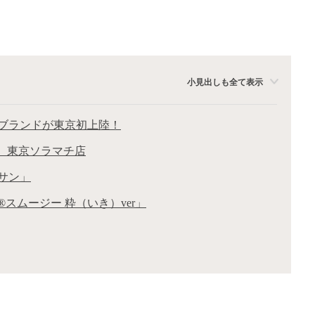
小見出しも全て表示
ブランドが東京初上陸！
C） 東京ソラマチ店
サン」
スムージー 粋（いき）ver」