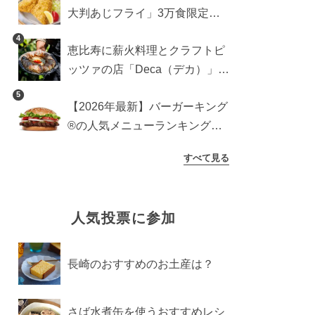
大判あじフライ」3万食限定で
登場！サクッと香ばしい夏限定
4
恵比寿に薪火料理とクラフトピ
メニュー
ッツァの店「Deca（デカ）」が
オープン。旬素材を味わう新レ
5
【2026年最新】バーガーキング
ストラン
®の人気メニューランキング
TOP10！みんなのおすすめは？
すべて見る
人気投票に参加
長崎のおすすめのお土産は？
さば水煮缶を使うおすすめレシ