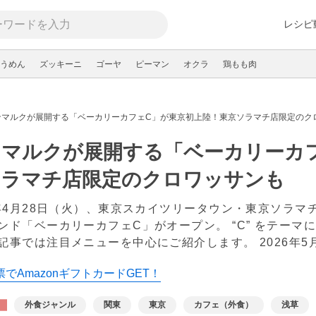
レシピ
うめん
ズッキーニ
ゴーヤ
ピーマン
オクラ
鶏もも肉
ンマルクが展開する「ベーカリーカフェC」が東京初上陸！東京ソラマチ店限定のク
ンマルクが展開する「ベーカリーカ
ソラマチ店限定のクロワッサンも
6年4月28日（火）、東京スカイツリータウン・東京ソラ
ンド「ベーカリーカフェC」がオープン。 “C” をテー
記事では注目メニューを中心にご紹介します。
2026年5
でAmazonギフトカードGET！
外食ジャンル
関東
東京
カフェ（外食）
浅草