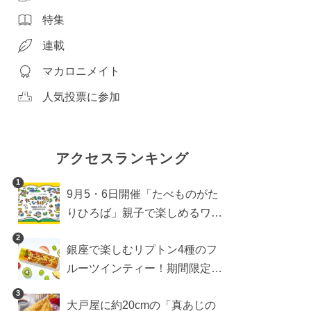
特集
連載
マカロニメイト
人気投票に参加
アクセスランキング
1
9月5・6日開催「たべものがた
りひろば」親子で楽しめるワー
クショップや試食・キッチンカ
2
銀座で楽しむリプトン4種のフ
ーなどをご紹介
ルーツインティー！期間限定キ
ッチンカー登場
3
大戸屋に約20cmの「真あじの