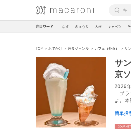
注目ワード
なす
きゅうり
大根
キャベツ
そ
TOP
おでかけ
外食ジャンル
カフェ（外食）
サ
サ
京
202
ェブラ
よ。本
簡単投票