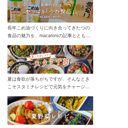
長年こめ油づくりに向き合ってきたつの
食品の魅力を、macaroniの記事とともに
ご紹介します。レシピや活用術はもちろ
ん、製造現場や品質へのこだわりまで。
こめ油をもっと好きになるコンテンツを
ぜひお楽しみください。
夏は食欲が落ちがちですが、そんなとき
こそスタミナレシピで元気をチャージ！
お肉や夏野菜をたっぷり使う丼をガッツ
リ食べて、夏バテを吹き飛ばしましょ
う！