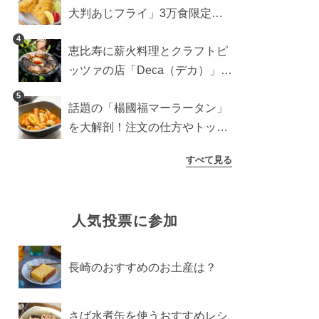
大判あじフライ」3万食限定で
登場！サクッと香ばしい夏限定
4
恵比寿に薪火料理とクラフトピ
メニュー
ッツァの店「Deca（デカ）」が
オープン。旬素材を味わう新レ
5
話題の「楊國福マーラータン」
ストラン
を大解剖！注文の仕方やトッピ
ングなどを紹介
すべて見る
人気投票に参加
長崎のおすすめのお土産は？
さば水煮缶を使うおすすめレシ