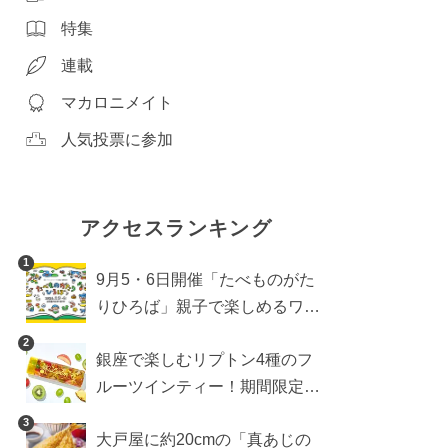
特集
連載
マカロニメイト
人気投票に参加
アクセスランキング
1
9月5・6日開催「たべものがた
りひろば」親子で楽しめるワー
クショップや試食・キッチンカ
2
銀座で楽しむリプトン4種のフ
ーなどをご紹介
ルーツインティー！期間限定キ
ッチンカー登場
3
大戸屋に約20cmの「真あじの