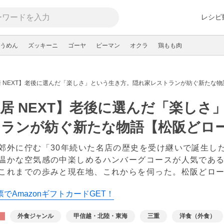
レシピ
うめん
ズッキーニ
ゴーヤ
ピーマン
オクラ
鶏もも肉
 NEXT】老後に選んだ「楽しさ」という生き方。隠れ家レストランが紡ぐ新たな物語
居 NEXT】老後に選んだ「楽しさ
ランが紡ぐ新たな物語【松阪どロー
郊外に佇む「30年続いた名店の歴史を受け継いで誕生した
温かな空気感の中楽しめるハンバーグコースが人気であ
これまでの歩みと現在地、これからを伺った。松阪どロー
でAmazonギフトカードGET！
外食ジャンル
甲信越・北陸・東海
三重
洋食（外食）