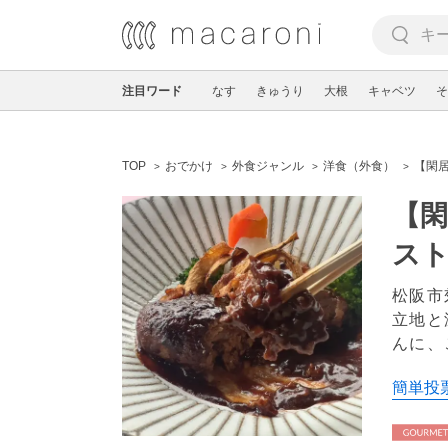
注目ワード
なす
きゅうり
大根
キャベツ
そ
TOP
おでかけ
外食ジャンル
洋食（外食）
【閑居
【閑
スト
松阪市
立地と
んに、
簡単投票