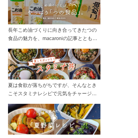
長年こめ油づくりに向き合ってきたつの
食品の魅力を、macaroniの記事とともに
ご紹介します。レシピや活用術はもちろ
ん、製造現場や品質へのこだわりまで。
こめ油をもっと好きになるコンテンツを
ぜひお楽しみください。
夏は食欲が落ちがちですが、そんなとき
こそスタミナレシピで元気をチャージ！
お肉や夏野菜をたっぷり使う丼をガッツ
リ食べて、夏バテを吹き飛ばしましょ
う！