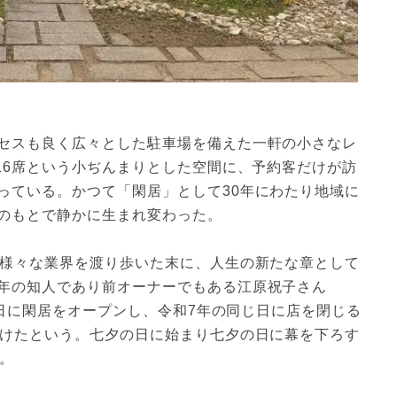
セスも良く広々とした駐車場を備えた一軒の小さなレ
16席という小ぢんまりとした空間に、予約客だけが訪
っている。かつて「閑居」として30年にわたり地域に
のもとで静かに生まれ変わった。
。様々な業界を渡り歩いた末に、人生の新たな章として
年の知人であり前オーナーでもある江原祝子さん
月7日に閑居をオープンし、令和7年の同じ日に店を閉じる
続けたという。七夕の日に始まり七夕の日に幕を下ろす
。