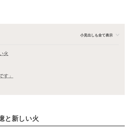
小見出しも全て表示
い火
です」
憶と新しい火