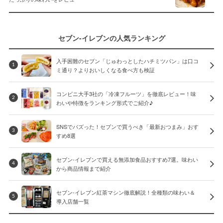
セブン-イレブンの人気ランキング
入手困難のセブン「じゅわっとしたハチミツパン」は口コ
1
ミ通り？よりおいしくなる食べ方も検証
コンビニ大手3社の「冷凍フルーツ」を徹底レビュー！味
2
わいや特徴をランキング形式でご紹介♪
SNSでバズった！セブンで買うべき「最新おつまみ」おす
3
すめ8選
セブン-イレブンで買える無添加食品おすすめ7選。味わい
4
から商品情報まで紹介
セブン-イレブン紅茶マシン徹底解説！全種類の味わい＆
5
導入店舗一覧