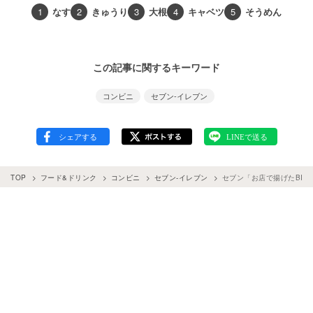
1
なす
2
きゅうり
3
大根
4
キャベツ
5
そうめん
この記事に関するキーワード
コンビニ
セブン-イレブン
TOP
フード&ドリンク
コンビニ
セブン-イレブン
セブン「お店で揚げたBIG