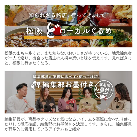
する旅の連載。次の旅先探しのヒントにいかがですか？
松阪のまちを歩くと、まだ知らないおいしさが待っている。地元編集者
が一人で巡り、出会った店主の人柄や想いと味を伝えます。見ればきっ
と、松阪に行きたくなる。
編集部員が、商品やグッズなど気になるアイテムを実際に食べたり使っ
たりして徹底検証。編集部のお墨付きを決定します。さらに、編集部員
が日常的に愛用しているアイテムもご紹介！