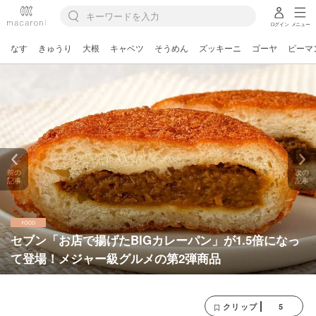
ログイン
メニュー
なす
きゅうり
大根
キャベツ
そうめん
ズッキーニ
ゴーヤ
ピーマ
前の
次の
記事
記事
セブン「お店で揚げたBIGカレーパン」が1.5倍になっ
て登場！メジャー級グルメの第2弾商品
5
クリップ