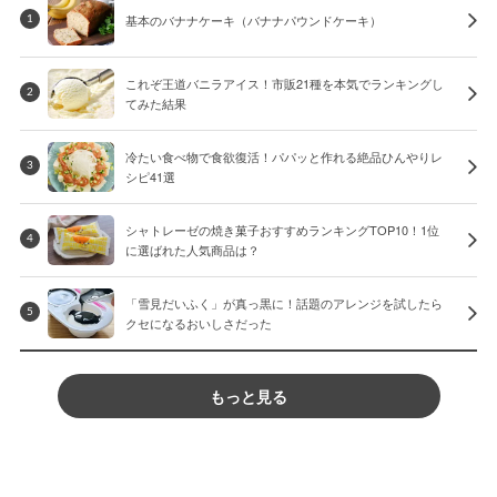
基本のバナナケーキ（バナナパウンドケーキ）
1
これぞ王道バニラアイス！市販21種を本気でランキングし
2
てみた結果
冷たい食べ物で食欲復活！パパッと作れる絶品ひんやりレ
3
シピ41選
シャトレーゼの焼き菓子おすすめランキングTOP10！1位
4
に選ばれた人気商品は？
「雪見だいふく」が真っ黒に！話題のアレンジを試したら
5
クセになるおいしさだった
もっと見る