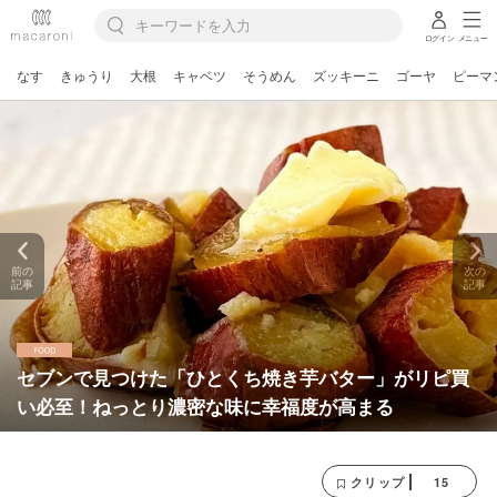
ログイン
メニュー
なす
きゅうり
大根
キャベツ
そうめん
ズッキーニ
ゴーヤ
ピーマ
前の
次の
記事
記事
セブンで見つけた「ひとくち焼き芋バター」がリピ買
い必至！ねっとり濃密な味に幸福度が高まる
15
クリップ