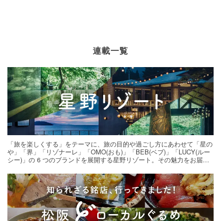
連載一覧
「旅を楽しくする」をテーマに、旅の目的や過ごし方にあわせて「星の
や」「界」「リゾナーレ」「OMO(おも)」「BEB(ベブ)」「LUCY(ルー
シー)」の 6 つのブランドを展開する星野リゾート。その魅力をお届け
する旅の連載。次の旅先探しのヒントにいかがですか？