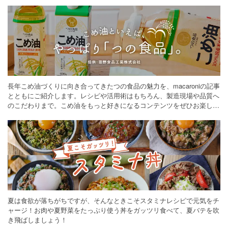
長年こめ油づくりに向き合ってきたつの食品の魅力を、macaroniの記事
とともにご紹介します。レシピや活用術はもちろん、製造現場や品質へ
のこだわりまで。こめ油をもっと好きになるコンテンツをぜひお楽しみ
ください。
夏は食欲が落ちがちですが、そんなときこそスタミナレシピで元気をチ
ャージ！お肉や夏野菜をたっぷり使う丼をガッツリ食べて、夏バテを吹
き飛ばしましょう！