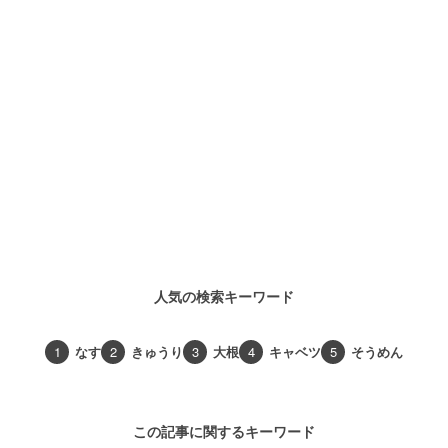
人気の検索キーワード
1
なす
2
きゅうり
3
大根
4
キャベツ
5
そうめん
この記事に関するキーワード