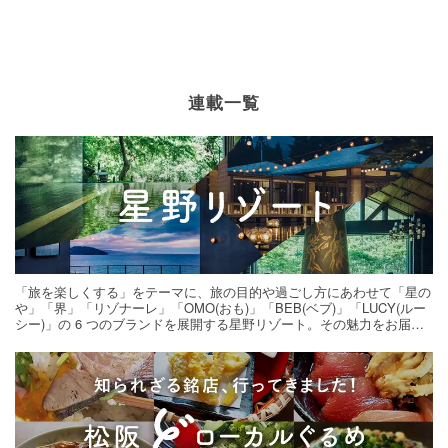
連載一覧
「旅を楽しくする」をテーマに、旅の目的や過ごし方にあわせて「星の
や」「界」「リゾナーレ」「OMO(おも)」「BEB(ベブ)」「LUCY(ルー
シー)」の 6 つのブランドを展開する星野リゾート。その魅力をお届け
する旅の連載。次の旅先探しのヒントにいかがですか？