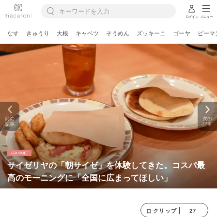
ログイン
メニュー
なす
きゅうり
大根
キャベツ
そうめん
ズッキーニ
ゴーヤ
ピーマ
前の
次の
記事
記事
サイゼリヤの「朝サイゼ」を体験してきた。コスパ最
高のモーニングに「全国に広まってほしい」
27
クリップ