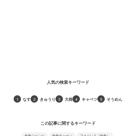
人気の検索キーワード
1
なす
2
きゅうり
3
大根
4
キャベツ
5
そうめん
この記事に関するキーワード
外食ジャンル
外食チェーン
ファミレス（外食）