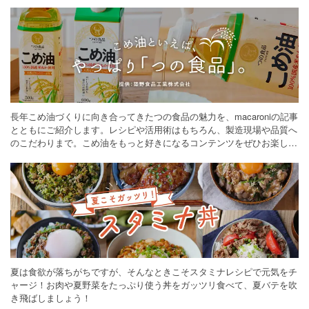
長年こめ油づくりに向き合ってきたつの食品の魅力を、macaroniの記事
とともにご紹介します。レシピや活用術はもちろん、製造現場や品質へ
のこだわりまで。こめ油をもっと好きになるコンテンツをぜひお楽しみ
ください。
夏は食欲が落ちがちですが、そんなときこそスタミナレシピで元気をチ
ャージ！お肉や夏野菜をたっぷり使う丼をガッツリ食べて、夏バテを吹
き飛ばしましょう！