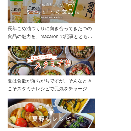
長年こめ油づくりに向き合ってきたつの
食品の魅力を、macaroniの記事とともに
ご紹介します。レシピや活用術はもちろ
ん、製造現場や品質へのこだわりまで。
こめ油をもっと好きになるコンテンツを
ぜひお楽しみください。
夏は食欲が落ちがちですが、そんなとき
こそスタミナレシピで元気をチャージ！
お肉や夏野菜をたっぷり使う丼をガッツ
リ食べて、夏バテを吹き飛ばしましょ
う！