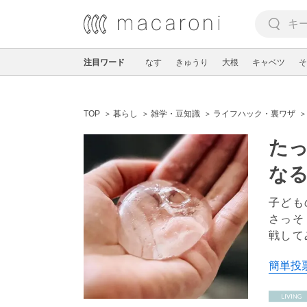
注目ワード
なす
きゅうり
大根
キャベツ
そ
TOP
暮らし
雑学・豆知識
ライフハック・裏ワザ
たっ
な
子ども
さっそ
戦して
簡単投票