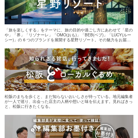
「旅を楽しくする」をテーマに、旅の目的や過ごし方にあわせて「星の
や」「界」「リゾナーレ」「OMO(おも)」「BEB(ベブ)」「LUCY(ルー
シー)」の 6 つのブランドを展開する星野リゾート。その魅力をお届け
する旅の連載。次の旅先探しのヒントにいかがですか？
松阪のまちを歩くと、まだ知らないおいしさが待っている。地元編集者
が一人で巡り、出会った店主の人柄や想いと味を伝えます。見ればきっ
と、松阪に行きたくなる。