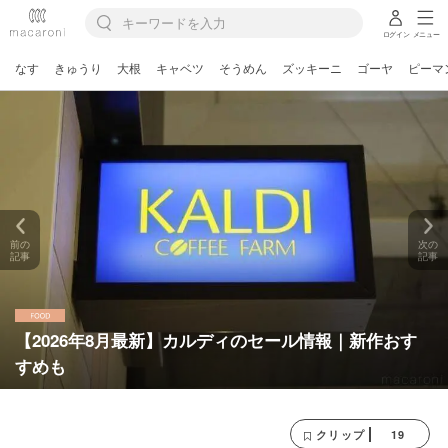
ログイン
メニュー
なす
きゅうり
大根
キャベツ
そうめん
ズッキーニ
ゴーヤ
ピーマ
前の
次の
記事
記事
【2026年8月最新】カルディのセール情報｜新作おす
すめも
19
クリップ