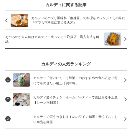
カルディに関する記事
カルディのバズり調味料「麻辣醤」で料理をアレンジ！その味に
『何でも本格派に変える天才』
あつみのかりん糖はカルディに売ってる？取扱店・購入方法を解
説
カルディの人気ランキング
カルディ「青いにんにく辣油」のおすすめの食べ方は？何
1
にでものせたい格上げ調味料。
カルディ通イチオシ！ホームパーティーで喜ばれる手土産
2
【シーン別18選】
カルディで買うべきおすすめのワイン10選！安くておいし
3
い商品を厳選