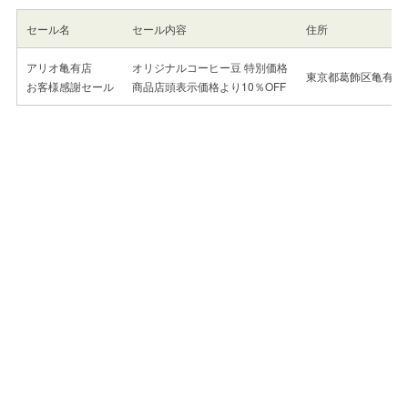
セール名
セール内容
住所
アリオ亀有店
オリジナルコーヒー豆 特別価格
東京都葛飾区亀有3-4
お客様感謝セール
商品店頭表示価格より10％OFF