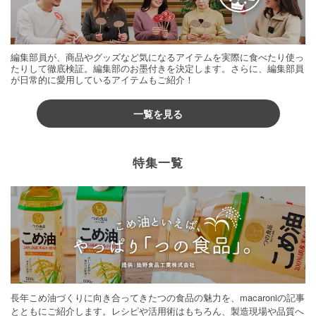
編集部員が、商品やグッズなど気になるアイテムを実際に食べたり使っ
たりして徹底検証。編集部のお墨付きを決定します。さらに、編集部員
が日常的に愛用しているアイテムもご紹介！
一覧を見る
特集一覧
長年こめ油づくりに向き合ってきたつの食品の魅力を、macaroniの記事
とともにご紹介します。レシピや活用術はもちろん、製造現場や品質へ