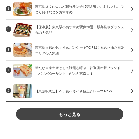
東京駅近くのコスパ最強ランチ15選♪ 安い、おしゃれ、ひ
1
とり向けなどをおすすめ
【保存版】東京駅のおすすめ駅弁20選！駅弁祭やグランス
2
タの人気品
東京駅周辺のおすすめパンケーキTOP12！丸の内＆八重洲
3
エリアの人気店
新たな東京土産として話題を呼ぶ。行列店の新ブランド
4
「パリバターサンド」が大丸東京に！
【東京駅周辺】今、食べるべき極上クレープTOP9！
5
もっと見る