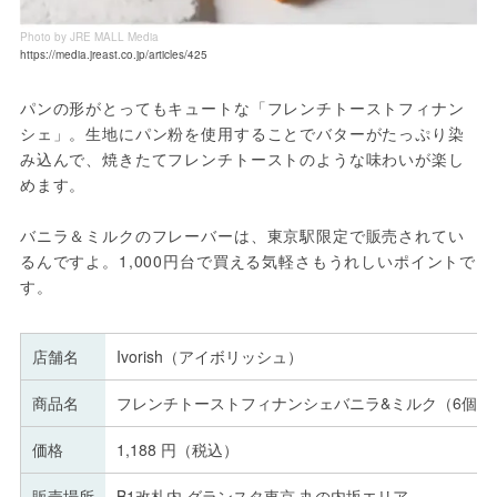
Photo by JRE MALL Media
https://media.jreast.co.jp/articles/425
パンの形がとってもキュートな「フレンチトーストフィナン
シェ」。生地にパン粉を使用することでバターがたっぷり染
み込んで、焼きたてフレンチトーストのような味わいが楽し
めます。
バニラ＆ミルクのフレーバーは、東京駅限定で販売されてい
るんですよ。1,000円台で買える気軽さもうれしいポイントで
す。
店舗名
Ivorish（アイボリッシュ）
商品名
フレンチトーストフィナンシェバニラ&ミルク（6個入
価格
1,188 円（税込）
販売場所
B1改札内 グランスタ東京 丸の内坂エリア