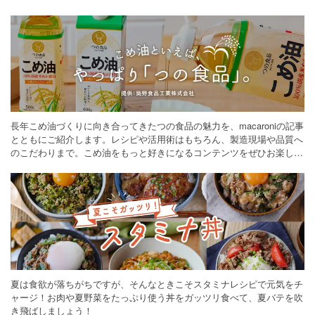
長年こめ油づくりに向き合ってきたつの食品の魅力を、macaroniの記事
とともにご紹介します。レシピや活用術はもちろん、製造現場や品質へ
のこだわりまで。こめ油をもっと好きになるコンテンツをぜひお楽しみ
ください。
夏は食欲が落ちがちですが、そんなときこそスタミナレシピで元気をチ
ャージ！お肉や夏野菜をたっぷり使う丼をガッツリ食べて、夏バテを吹
き飛ばしましょう！