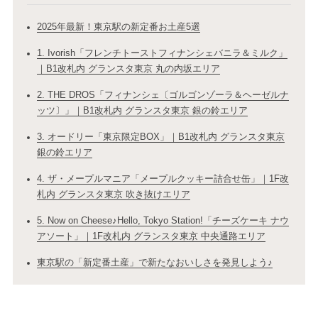
2025年最新！東京駅の新定番お土産5選
1. Ivorish「フレンチトーストフィナンシェバニラ＆ミルク」
｜B1改札内 グランスタ東京 丸の内坂エリア
2. THE DROS「フィナンシェ〔ゴルゴンゾーラ＆ヘーゼルナ
ッツ〕」｜B1改札内 グランスタ東京 銀の鈴エリア
3. オードリー「東京限定BOX」｜B1改札内 グランスタ東京
銀の鈴エリア
4. ザ・メープルマニア「メープルクッキー詰合せ缶」｜1F改
札内 グランスタ東京 吹き抜けエリア
5. Now on Cheese♪Hello, Tokyo Station!「チーズケーキ ナウ
アソート」｜1F改札内 グランスタ東京 中央通路エリア
東京駅の「新定番土産」で新たなおいしさを発見しよう♪