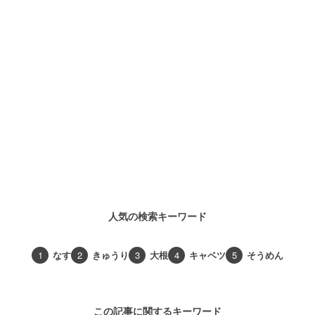
人気の検索キーワード
1
なす
2
きゅうり
3
大根
4
キャベツ
5
そうめん
この記事に関するキーワード