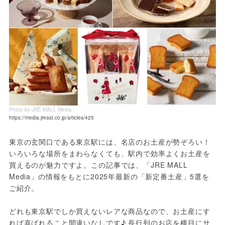
Photo by JRE MALL Media
https://media.jreast.co.jp/articles/425
東京の玄関口である東京駅には、名店のお土産が勢ぞろい！
いろいろな場所をまわらなくても、駅内で効率よくお土産を
買えるのが魅力ですよ。この記事では、「JRE MALL 
Media」の情報をもとに2025年最新の「新定番土産」5選を
ご紹介。
どれも東京駅でしか買えないレアな商品なので、お土産にす
れば喜ばれること間違いなしです♪ 長行列のお店を横目にサ