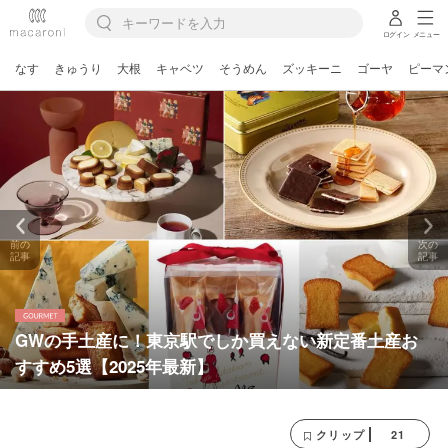
ログイン
メニュー
なす
きゅうり
大根
キャベツ
そうめん
ズッキーニ
ゴーヤ
ピーマ
前の
次の
記事
記事
GWの手土産に！東京駅でしか買えない新定番土産お
すすめ5選【2025年最新】
21
クリップ