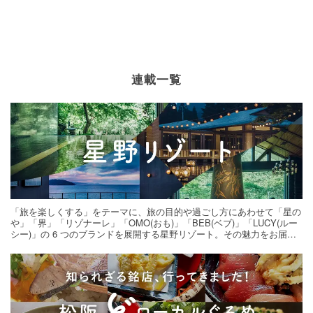
連載一覧
「旅を楽しくする」をテーマに、旅の目的や過ごし方にあわせて「星の
や」「界」「リゾナーレ」「OMO(おも)」「BEB(ベブ)」「LUCY(ルー
シー)」の 6 つのブランドを展開する星野リゾート。その魅力をお届け
する旅の連載。次の旅先探しのヒントにいかがですか？