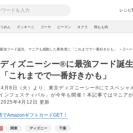
レシピ
うめん
ズッキーニ
ゴーヤ
ピーマン
オクラ
鶏もも肉
に最強フード誕生。マニアも感動した豚角煮に「これまでで一番好きかも」
2ペー
京ディズニーシー®に最強フード誕
に「これまでで一番好きかも」
5年4月8日（火）より、東京ディズニーシー®にてスペシ
インフェスティバル」が今年も開催！本記事ではマニア
。
2025年4月12日 更新
でAmazonギフトカードGET！
関東
ディズニー
千葉