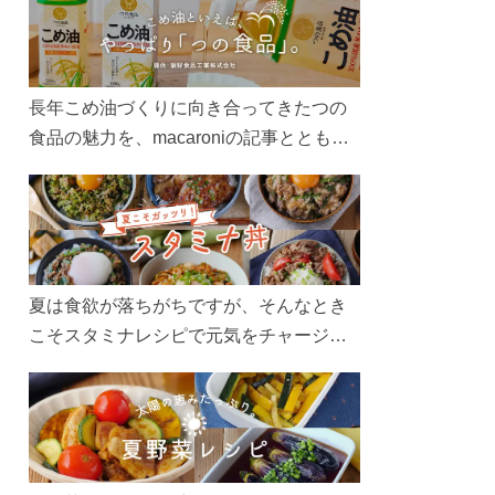
長年こめ油づくりに向き合ってきたつの
食品の魅力を、macaroniの記事とともに
ご紹介します。レシピや活用術はもちろ
ん、製造現場や品質へのこだわりまで。
こめ油をもっと好きになるコンテンツを
ぜひお楽しみください。
夏は食欲が落ちがちですが、そんなとき
こそスタミナレシピで元気をチャージ！
お肉や夏野菜をたっぷり使う丼をガッツ
リ食べて、夏バテを吹き飛ばしましょ
う！