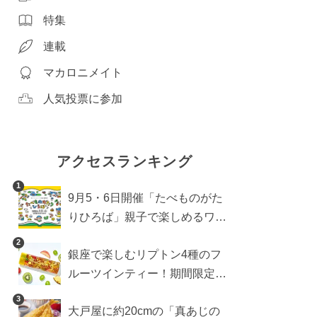
特集
連載
マカロニメイト
人気投票に参加
アクセスランキング
1
9月5・6日開催「たべものがた
りひろば」親子で楽しめるワー
クショップや試食・キッチンカ
2
銀座で楽しむリプトン4種のフ
ーなどをご紹介
ルーツインティー！期間限定キ
ッチンカー登場
3
大戸屋に約20cmの「真あじの