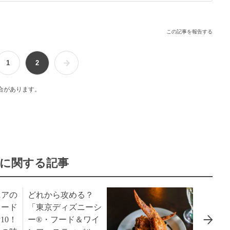
介します♪
この記事を報告する
1
2
合があります。
に関する記事
ニアの
どれから攻める？
フード
「東京ディズニーシ
10！
ー®・フード＆ワイ