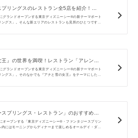
スプリングスのレストラン全5店を紹介！お
店の特徴は？ - macaroni
木）にグランドオープンする東京ディズニーシー®の新テーマポート
リングス」。そんな新エリアのレストランも見所のひとつです。
ランの魅力をたっぷりとご紹介します♪
女王』の世界を満喫！レストラン「アレンデ
ンケット」を徹底レポ - macaroni
木）にグランドオープンする東京ディズニーシー®の新テーマポート
リングス」。そのなかでも『アナと雪の女王』をテーマにした
ダム」のなかのレストラン「アレンデール・ロイヤルバンケッ
ていますよ。
ースプリングス・レストラン」のおすすめメ
内にも見どころが満載 - macaroni
木）にオープンする「東京ディズニーシー®・ファンタジースプリン
ル内にはモーニングからディナーまで楽しめるオールデイ・ダイ
ースプリングス・レストラン」がありますよ。この記事ではレス