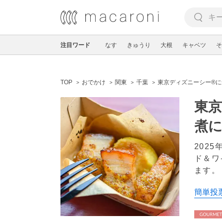
注目ワード
なす
きゅうり
大根
キャベツ
そ
TOP
おでかけ
関東
千葉
東京ディズニーシー®
東
煮
202
ド＆ワ
ます
簡単投票