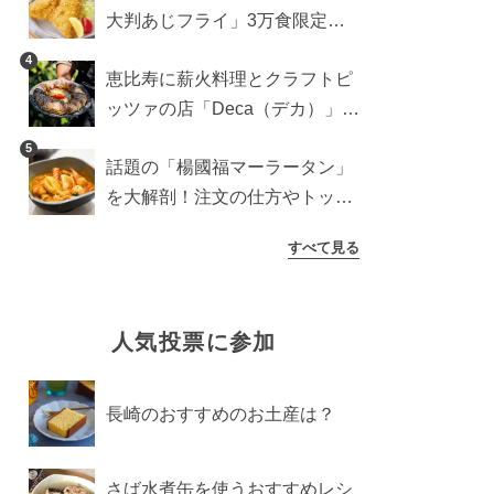
大判あじフライ」3万食限定で
登場！サクッと香ばしい夏限定
4
恵比寿に薪火料理とクラフトピ
メニュー
ッツァの店「Deca（デカ）」が
オープン。旬素材を味わう新レ
5
話題の「楊國福マーラータン」
ストラン
を大解剖！注文の仕方やトッピ
ングなどを紹介
すべて見る
人気投票に参加
長崎のおすすめのお土産は？
さば水煮缶を使うおすすめレシ