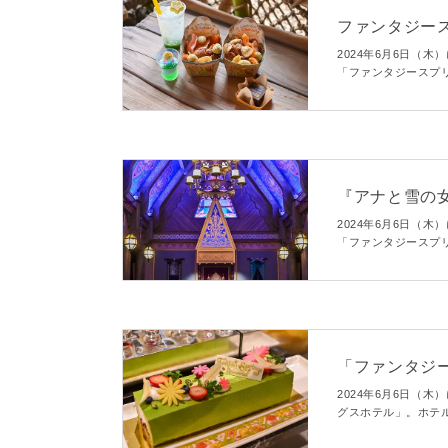
ファンタジー
すすめグルメや各
2024年6月6日（
「ファンタジースプ
この記事ではレスト
『アナと雪の
ール・ロイヤルバ
2024年6月6日（
「ファンタジースプ
「フローズンキング
ト」は魅力が詰まっ
「ファンタジ
ニューを紹介！店
2024年6月6日（
グスホテル」。ホテ
ニング「ファンタジ