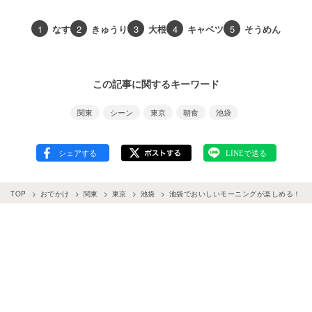
1
なす
2
きゅうり
3
大根
4
キャベツ
5
そうめん
この記事に関するキーワード
関東
シーン
東京
朝食
池袋
TOP
おでかけ
関東
東京
池袋
池袋でおいしいモーニングが楽しめる！おす