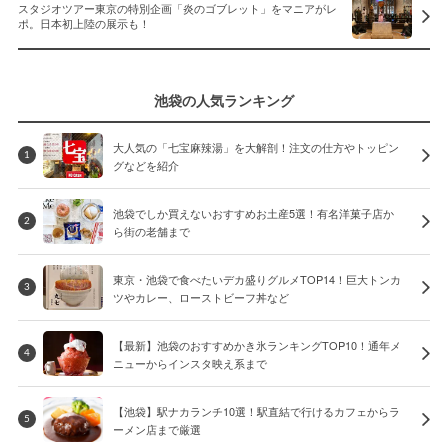
スタジオツアー東京の特別企画「炎のゴブレット」をマニアがレ
ポ。日本初上陸の展示も！
池袋の人気ランキング
大人気の「七宝麻辣湯」を大解剖！注文の仕方やトッピン
1
グなどを紹介
池袋でしか買えないおすすめお土産5選！有名洋菓子店か
2
ら街の老舗まで
東京・池袋で食べたいデカ盛りグルメTOP14！巨大トンカ
3
ツやカレー、ローストビーフ丼など
【最新】池袋のおすすめかき氷ランキングTOP10！通年メ
4
ニューからインスタ映え系まで
【池袋】駅ナカランチ10選！駅直結で行けるカフェからラ
5
ーメン店まで厳選