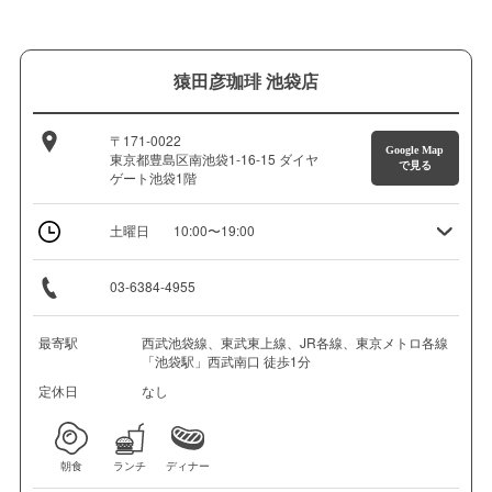
猿田彦珈琲 池袋店
〒171-0022
Google Map
東京都豊島区南池袋1-16-15 ダイヤ
で見る
ゲート池袋1階
土曜日
10:00〜19:00
03-6384-4955
最寄駅
西武池袋線、東武東上線、JR各線、東京メトロ各線
「池袋駅」西武南口 徒歩1分
定休日
なし
朝食
ランチ
ディナー