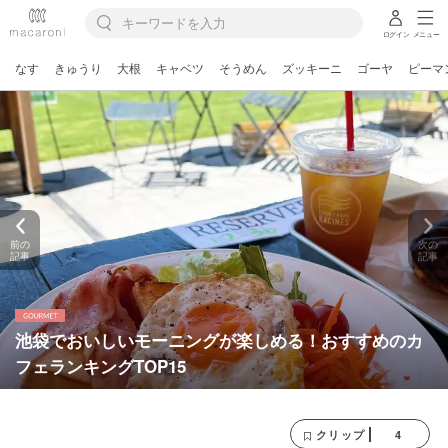
ログイン
メニュー
なす
きゅうり
大根
キャベツ
そうめん
ズッキーニ
ゴーヤ
ピーマ
前の
次の
記事
記事
池袋でおいしいモーニングが楽しめる！おすすめのカ
フェランキングTOP15
4
クリップ