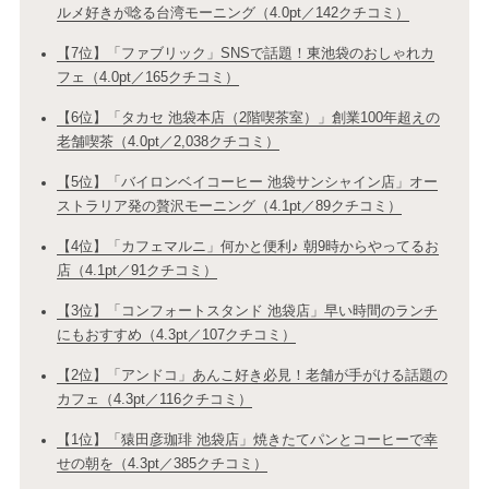
ルメ好きが唸る台湾モーニング（4.0pt／142クチコミ）
【7位】「ファブリック」SNSで話題！東池袋のおしゃれカ
フェ（4.0pt／165クチコミ）
【6位】「タカセ 池袋本店（2階喫茶室）」創業100年超えの
老舗喫茶（4.0pt／2,038クチコミ）
【5位】「バイロンベイコーヒー 池袋サンシャイン店」オー
ストラリア発の贅沢モーニング（4.1pt／89クチコミ）
【4位】「カフェマルニ」何かと便利♪ 朝9時からやってるお
店（4.1pt／91クチコミ）
【3位】「コンフォートスタンド 池袋店」早い時間のランチ
にもおすすめ（4.3pt／107クチコミ）
【2位】「アンドコ」あんこ好き必見！老舗が手がける話題の
カフェ（4.3pt／116クチコミ）
【1位】「猿田彦珈琲 池袋店」焼きたてパンとコーヒーで幸
せの朝を（4.3pt／385クチコミ）