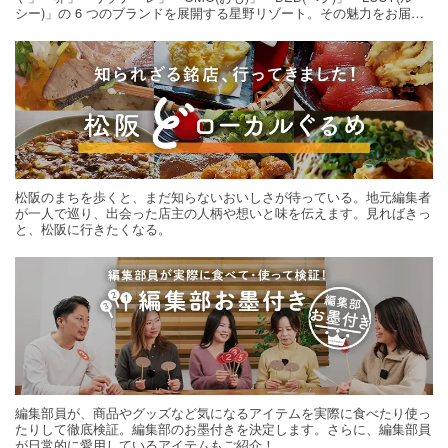
シー)」の 6 つのブランドを展開する星野リゾート。その魅力をお届け
する旅の連載。次の旅先探しのヒントにいかがですか？
松阪のまちを歩くと、まだ知らないおいしさが待っている。地元編集者
が一人で巡り、出会った店主の人柄や想いと味を伝えます。見ればきっ
と、松阪に行きたくなる。
編集部員が、商品やグッズなど気になるアイテムを実際に食べたり使っ
たりして徹底検証。編集部のお墨付きを決定します。さらに、編集部員
が日常的に愛用しているアイテムもご紹介！