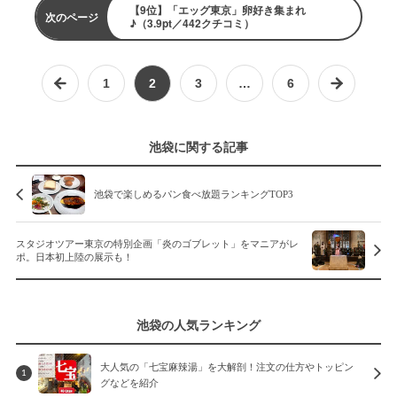
【9位】「エッグ東京」卵好き集まれ
次のページ
♪（3.9pt／442クチコミ）
1
2
3
…
6
池袋に関する記事
池袋で楽しめるパン食べ放題ランキングTOP3
スタジオツアー東京の特別企画「炎のゴブレット」をマニアがレ
ポ。日本初上陸の展示も！
池袋の人気ランキング
大人気の「七宝麻辣湯」を大解剖！注文の仕方やトッピン
1
グなどを紹介