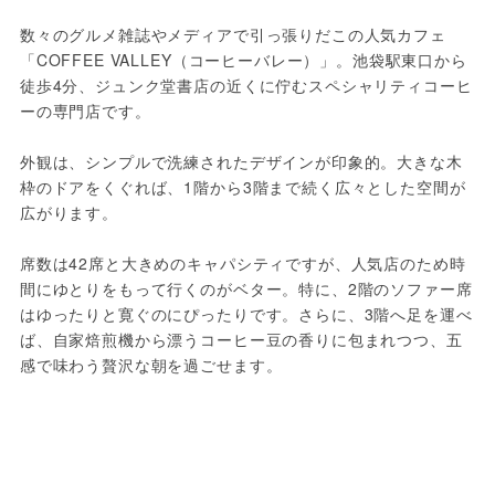
数々のグルメ雑誌やメディアで引っ張りだこの人気カフェ
「COFFEE VALLEY（コーヒーバレー）」。池袋駅東口から
徒歩4分、ジュンク堂書店の近くに佇むスペシャリティコーヒ
ーの専門店です。
外観は、シンプルで洗練されたデザインが印象的。大きな木
枠のドアをくぐれば、1階から3階まで続く広々とした空間が
広がります。
席数は42席と大きめのキャパシティですが、人気店のため時
間にゆとりをもって行くのがベター。特に、2階のソファー席
はゆったりと寛ぐのにぴったりです。さらに、3階へ足を運べ
ば、自家焙煎機から漂うコーヒー豆の香りに包まれつつ、五
感で味わう贅沢な朝を過ごせます。