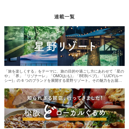
連載一覧
「旅を楽しくする」をテーマに、旅の目的や過ごし方にあわせて「星の
や」「界」「リゾナーレ」「OMO(おも)」「BEB(ベブ)」「LUCY(ルー
シー)」の 6 つのブランドを展開する星野リゾート。その魅力をお届け
する旅の連載。次の旅先探しのヒントにいかがですか？