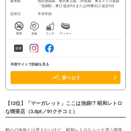
最寄駅
西武池袋線、東武東上線、JR各線、東京メトロ各線
「池袋駅」東口 徒歩5分または39番出口 徒歩3分
定休日
年末年始
禁煙
朝食
ランチ
ディナー
外部サイトで詳細を見る
【12位】「マーガレット」ここは池袋!? 昭和レトロ
な喫茶店（3.8pt／91クチコミ）
都心の池袋とは思えないほど、昭和レトロなムード漂う喫茶