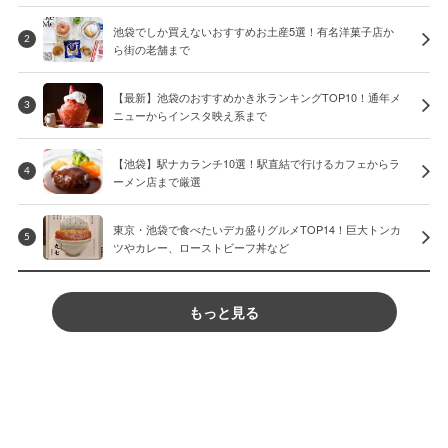
池袋でしか買えないおすすめお土産5選！有名洋菓子店か
2
ら街の老舗まで
【最新】池袋のおすすめかき氷ランキングTOP10！通年メ
3
ニューからインスタ映え系まで
【池袋】駅ナカランチ10選！駅直結で行けるカフェからラ
4
ーメン店まで厳選
東京・池袋で食べたいデカ盛りグルメTOP14！巨大トンカ
5
ツやカレー、ローストビーフ丼など
もっと見る