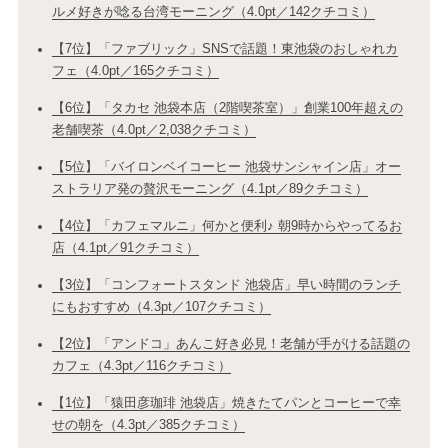
ルメ好きが唸る台湾モーニング（4.0pt／142クチコミ）
【7位】「ファブリック」SNSで話題！東池袋のおしゃれカ
フェ（4.0pt／165クチコミ）
【6位】「タカセ 池袋本店（2階喫茶室）」創業100年超えの
老舗喫茶（4.0pt／2,038クチコミ）
【5位】「バイロンベイコーヒー 池袋サンシャイン店」オー
ストラリア発の贅沢モーニング（4.1pt／89クチコミ）
【4位】「カフェマルニ」何かと便利♪ 朝9時からやってるお
店（4.1pt／91クチコミ）
【3位】「コンフォートスタンド 池袋店」早い時間のランチ
にもおすすめ（4.3pt／107クチコミ）
【2位】「アンドコ」あんこ好き必見！老舗が手がける話題の
カフェ（4.3pt／116クチコミ）
【1位】「猿田彦珈琲 池袋店」焼きたてパンとコーヒーで幸
せの朝を（4.3pt／385クチコミ）