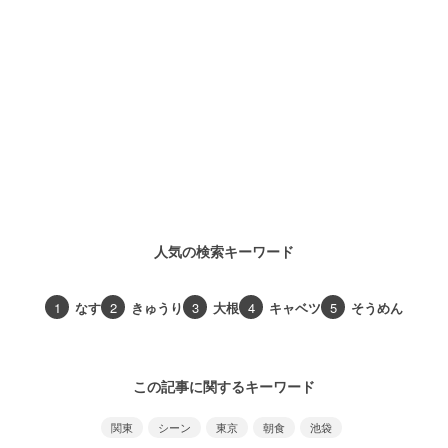
人気の検索キーワード
1
なす
2
きゅうり
3
大根
4
キャベツ
5
そうめん
この記事に関するキーワード
関東
シーン
東京
朝食
池袋