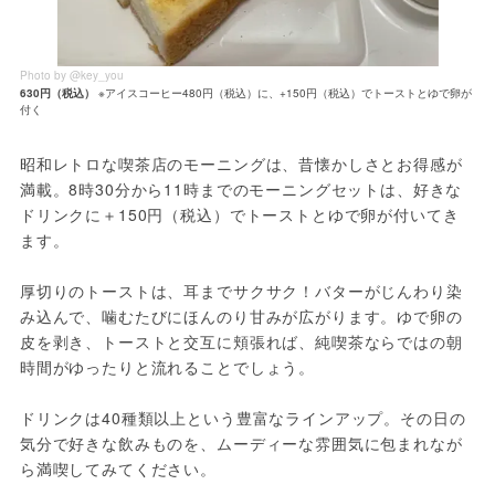
Photo by @key_you
630円（税込）
※アイスコーヒー480円（税込）に、+150円（税込）でトーストとゆで卵が
付く
昭和レトロな喫茶店のモーニングは、昔懐かしさとお得感が
満載。8時30分から11時までのモーニングセットは、好きな
ドリンクに＋150円（税込）でトーストとゆで卵が付いてき
ます。
厚切りのトーストは、耳までサクサク！バターがじんわり染
み込んで、噛むたびにほんのり甘みが広がります。ゆで卵の
皮を剥き、トーストと交互に頬張れば、純喫茶ならではの朝
時間がゆったりと流れることでしょう。
ドリンクは40種類以上という豊富なラインアップ。その日の
気分で好きな飲みものを、ムーディーな雰囲気に包まれなが
ら満喫してみてください。