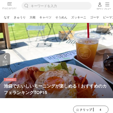
ログイン
メニュー
なす
きゅうり
大根
キャベツ
そうめん
ズッキーニ
ゴーヤ
ピーマ
前の
次の
記事
記事
池袋でおいしいモーニングが楽しめる！おすすめのカ
フェランキングTOP15
4
クリップ