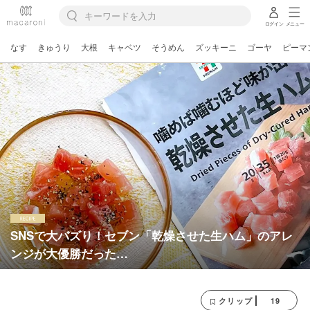
ログイン
メニュー
なす
きゅうり
大根
キャベツ
そうめん
ズッキーニ
ゴーヤ
ピーマ
SNSで大バズり！セブン「乾燥させた生ハム」のアレ
ンジが大優勝だった…
19
クリップ