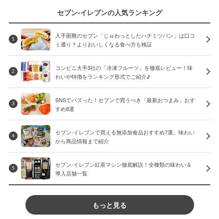
セブン-イレブンの人気ランキング
入手困難のセブン「じゅわっとしたハチミツパン」は口コ
1
ミ通り？よりおいしくなる食べ方も検証
コンビニ大手3社の「冷凍フルーツ」を徹底レビュー！味
2
わいや特徴をランキング形式でご紹介♪
SNSでバズった！セブンで買うべき「最新おつまみ」おす
3
すめ8選
セブン-イレブンで買える無添加食品おすすめ7選。味わい
4
から商品情報まで紹介
セブン-イレブン紅茶マシン徹底解説！全種類の味わい＆
5
導入店舗一覧
もっと見る