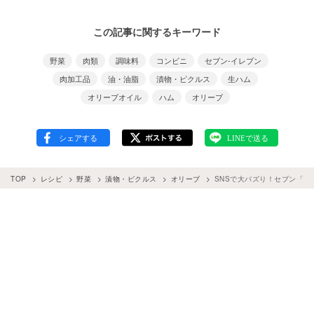
この記事に関するキーワード
野菜
肉類
調味料
コンビニ
セブン-イレブン
肉加工品
油・油脂
漬物・ピクルス
生ハム
オリーブオイル
ハム
オリーブ
TOP
レシピ
野菜
漬物・ピクルス
オリーブ
SNSで大バズり！セブン「