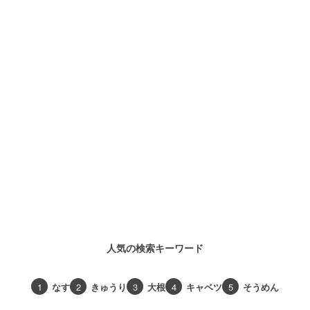
人気の検索キーワード
1
なす
2
きゅうり
3
大根
4
キャベツ
5
そうめん