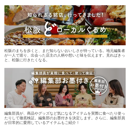
する旅の連載。次の旅先探しのヒントにいかがですか？
松阪のまちを歩くと、まだ知らないおいしさが待っている。地元編集者
が一人で巡り、出会った店主の人柄や想いと味を伝えます。見ればきっ
と、松阪に行きたくなる。
編集部員が、商品やグッズなど気になるアイテムを実際に食べたり使っ
たりして徹底検証。編集部のお墨付きを決定します。さらに、編集部員
が日常的に愛用しているアイテムもご紹介！