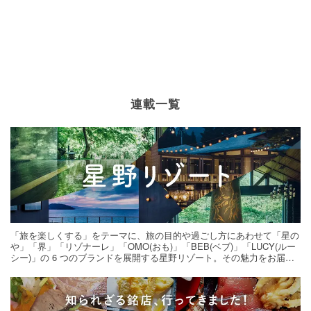
連載一覧
「旅を楽しくする」をテーマに、旅の目的や過ごし方にあわせて「星の
や」「界」「リゾナーレ」「OMO(おも)」「BEB(ベブ)」「LUCY(ルー
シー)」の 6 つのブランドを展開する星野リゾート。その魅力をお届け
する旅の連載。次の旅先探しのヒントにいかがですか？