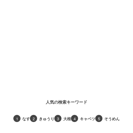
人気の検索キーワード
1
なす
2
きゅうり
3
大根
4
キャベツ
5
そうめん