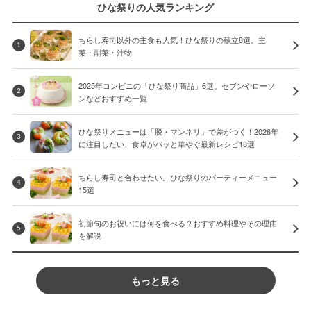
ひな祭りの人気ランキング
ちらし寿司以外の主食も人気！ひな祭りの献立8選。主
1
菜・副菜・汁物
2025年コンビニの「ひな祭り商品」6選。セブンやローソ
2
ンなどおすすめ一覧
ひな祭りメニューは「脱・マンネリ」で差がつく！2026年
3
に注目したい、食卓がパッと華やぐ最新レシピ18選
ちらし寿司と合わせたい。ひな祭りのパーティーメニュー
4
15選
初節句のお祝いには何を食べる？おすすめ料理やその理由
5
を解説
もっと見る