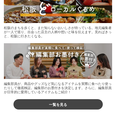
松阪のまちを歩くと、まだ知らないおいしさが待っている。地元編集者
が一人で巡り、出会った店主の人柄や想いと味を伝えます。見ればきっ
と、松阪に行きたくなる。
編集部員が、商品やグッズなど気になるアイテムを実際に食べたり使っ
たりして徹底検証。編集部のお墨付きを決定します。さらに、編集部員
が日常的に愛用しているアイテムもご紹介！
一覧を見る