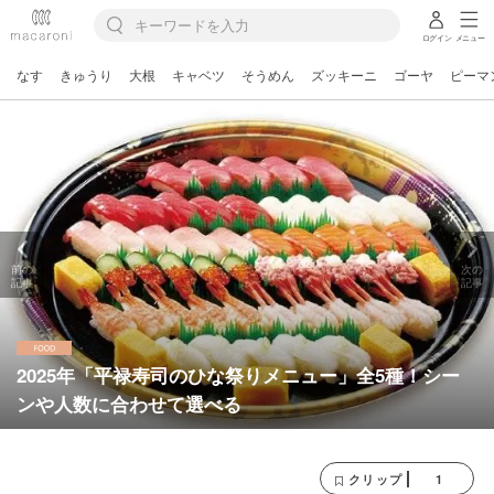
ログイン
メニュー
なす
きゅうり
大根
キャベツ
そうめん
ズッキーニ
ゴーヤ
ピーマ
前の
次の
記事
記事
2025年「平禄寿司のひな祭りメニュー」全5種！シー
ンや人数に合わせて選べる
1
クリップ