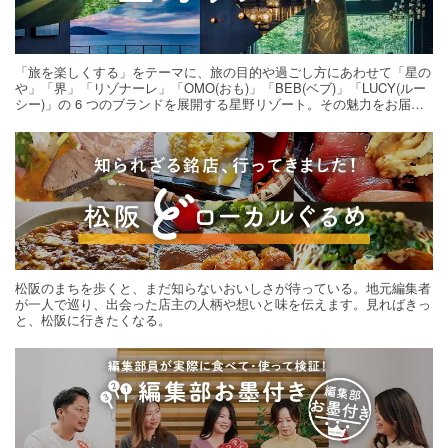
「旅を楽しくする」をテーマに、旅の目的や過ごし方にあわせて「星の
や」「界」「リゾナーレ」「OMO(おも)」「BEB(ベブ)」「LUCY(ルー
シー)」の 6 つのブランドを展開する星野リゾート。その魅力をお届け
する旅の連載。次の旅先探しのヒントにいかがですか？
松阪のまちを歩くと、まだ知らないおいしさが待っている。地元編集者
が一人で巡り、出会った店主の人柄や想いと味を伝えます。見ればきっ
と、松阪に行きたくなる。