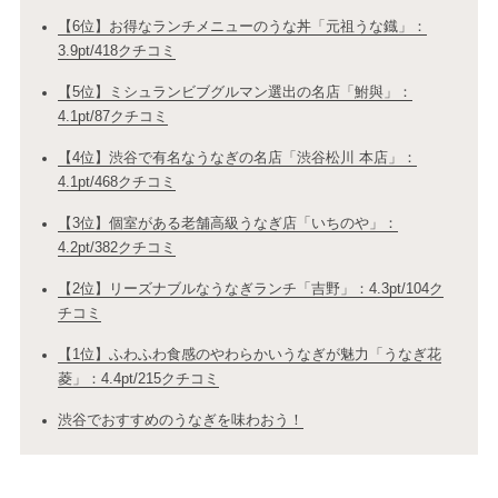
【6位】お得なランチメニューのうな丼「元祖うな鐡」：
3.9pt/418クチコミ
【5位】ミシュランビブグルマン選出の名店「鮒與」：
4.1pt/87クチコミ
【4位】渋谷で有名なうなぎの名店「渋谷松川 本店」：
4.1pt/468クチコミ
【3位】個室がある老舗高級うなぎ店「いちのや」：
4.2pt/382クチコミ
【2位】リーズナブルなうなぎランチ「吉野」：4.3pt/104ク
チコミ
【1位】ふわふわ食感のやわらかいうなぎが魅力「うなぎ花
菱」：4.4pt/215クチコミ
渋谷でおすすめのうなぎを味わおう！