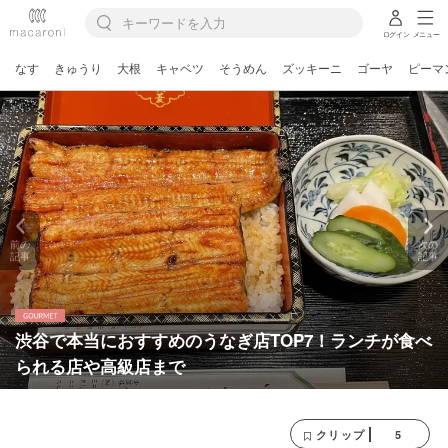
ログイン
メニュー
なす
きゅうり
大根
キャベツ
そうめん
ズッキーニ
ゴーヤ
ピーマ
前の
次の
記事
記事
渋谷で本当におすすめのうなぎ店TOP7！ランチが食べ
られる店や高級店まで
5
クリップ