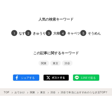
人気の検索キーワード
1
なす
2
きゅうり
3
大根
4
キャベツ
5
そうめん
この記事に関するキーワード
関東
東京
渋谷
TOP
おでかけ
関東
東京
渋谷
渋谷で本当におすすめのうなぎ店TOP7！