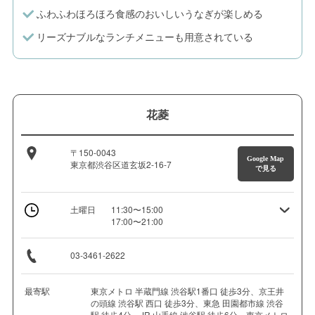
ふわふわほろほろ食感のおいしいうなぎが楽しめる
リーズナブルなランチメニューも用意されている
花菱
〒150-0043
Google Map
東京都渋谷区道玄坂2-16-7
で見る
土曜日
11:30〜15:00
17:00〜21:00
03-3461-2622
最寄駅
東京メトロ 半蔵門線 渋谷駅1番口 徒歩3分、京王井
の頭線 渋谷駅 西口 徒歩3分、東急 田園都市線 渋谷
駅 徒歩4分、JR 山手線 渋谷駅 徒歩6分、東京メトロ