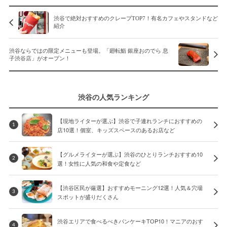
渋谷で絶対おすすめのクレープTOP7！有名カフェやスタンドなど
紹介
渋谷ならではの限定メニューも登場。「廻転鮨 銀座おのでら 息
子渋谷店」がオープン！
渋谷の人気ランキング
【現地ライターが選ぶ】渋谷で子連れランチにおすすめの
1
店10選！個室、キッズスペースのあるお店など
【グルメライターが選ぶ】渋谷のひとりランチおすすめ10
2
選！女性に人気の和食や定食など
【渋谷区民が厳選】おすすめモーニング12選！人気＆穴場
3
スポットが盛りだくさん
渋谷エリアで食べるべきパンケーキTOP10！マニアのおす
4