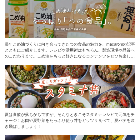
長年こめ油づくりに向き合ってきたつの食品の魅力を、macaroniの記事
とともにご紹介します。レシピや活用術はもちろん、製造現場や品質へ
のこだわりまで。こめ油をもっと好きになるコンテンツをぜひお楽しみ
ください。
夏は食欲が落ちがちですが、そんなときこそスタミナレシピで元気をチ
ャージ！お肉や夏野菜をたっぷり使う丼をガッツリ食べて、夏バテを吹
き飛ばしましょう！