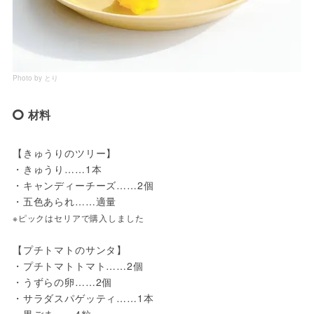
Photo by とり
材料
【きゅうりのツリー】
・きゅうり……1本
・キャンディーチーズ……2個
・五色あられ……適量
※ピックはセリアで購入しました
【プチトマトのサンタ】
・プチトマトトマト……2個
・うずらの卵……2個
・サラダスパゲッティ……1本
・黒ごま……4粒