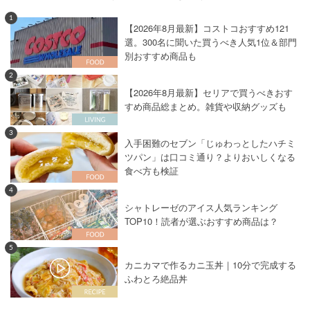
1
【2026年8月最新】コストコおすすめ121
選。300名に聞いた買うべき人気1位＆部門
別おすすめ商品も
2
【2026年8月最新】セリアで買うべきおす
すめ商品総まとめ。雑貨や収納グッズも
3
入手困難のセブン「じゅわっとしたハチミ
ツパン」は口コミ通り？よりおいしくなる
食べ方も検証
4
シャトレーゼのアイス人気ランキング
TOP10！読者が選ぶおすすめ商品は？
5
カニカマで作るカニ玉丼｜10分で完成する
ふわとろ絶品丼