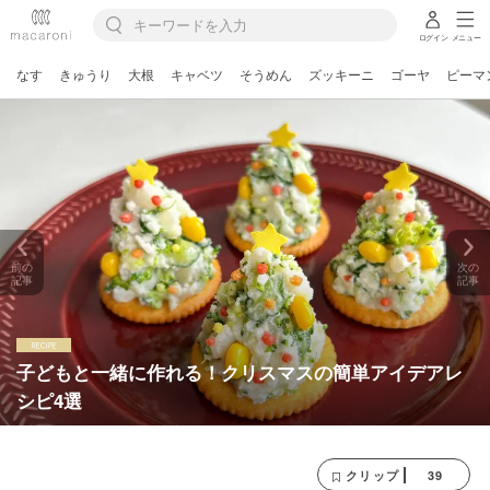
ログイン
メニュー
なす
きゅうり
大根
キャベツ
そうめん
ズッキーニ
ゴーヤ
ピーマ
前の
次の
記事
記事
子どもと一緒に作れる！クリスマスの簡単アイデアレ
シピ4選
39
クリップ