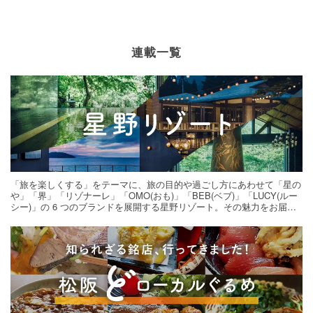
連載一覧
「旅を楽しくする」をテーマに、旅の目的や過ごし方にあわせて「星の
や」「界」「リゾナーレ」「OMO(おも)」「BEB(ベブ)」「LUCY(ルー
シー)」の 6 つのブランドを展開する星野リゾート。その魅力をお届け
する旅の連載。次の旅先探しのヒントにいかがですか？