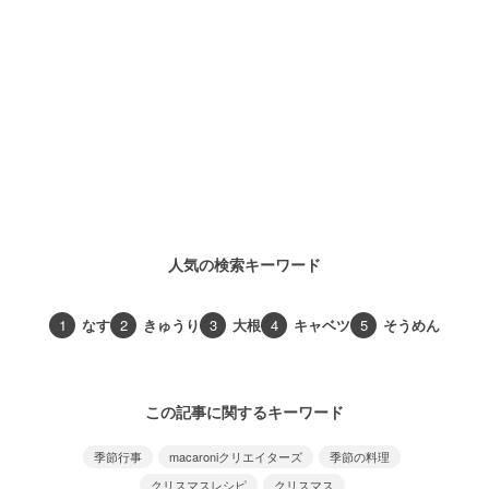
人気の検索キーワード
1
なす
2
きゅうり
3
大根
4
キャベツ
5
そうめん
この記事に関するキーワード
季節行事
macaroniクリエイターズ
季節の料理
クリスマスレシピ
クリスマス