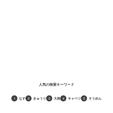
人気の検索キーワード
1
なす
2
きゅうり
3
大根
4
キャベツ
5
そうめん