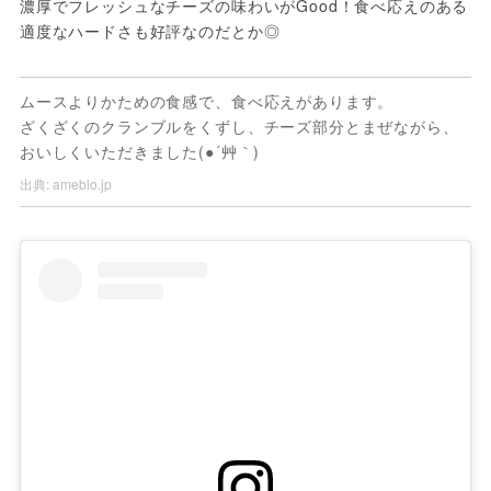
濃厚でフレッシュなチーズの味わいがGood！食べ応えのある
適度なハードさも好評なのだとか◎
ムースよりかための食感で、食べ応えがあります。
ざくざくのクランブルをくずし、チーズ部分とまぜながら、
おいしくいただきました(●´艸｀)
出典:
ameblo.jp