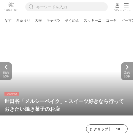
ログイン
メニュー
なす
きゅうり
大根
キャベツ
そうめん
ズッキーニ
ゴーヤ
ピーマ
前の
次の
記事
記事
世田谷「メルシーベイク」- スイーツ好きなら行って
おきたい焼き菓子のお店
18
クリップ