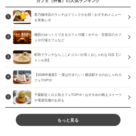
カフェ（外食）の人気ランキング
星乃珈琲店のランチはドリンクがお得！おすすめメニュー
1
を実食レポ
梅田のゆっくりできるカフェ10選！ホテル・百貨店のカフ
2
ェや穴場カフェなど
町田でランチならここ♪ コスパが良くおしゃれな12店【ジ
3
ャンル別】
【2026年最新】一度は行きたい！横浜駅チカのおしゃれカ
4
フェTOP10
千葉駅近くの人気カフェTOP14！おすすめの映えスイーツ
5
や電源完備のお店も
もっと見る