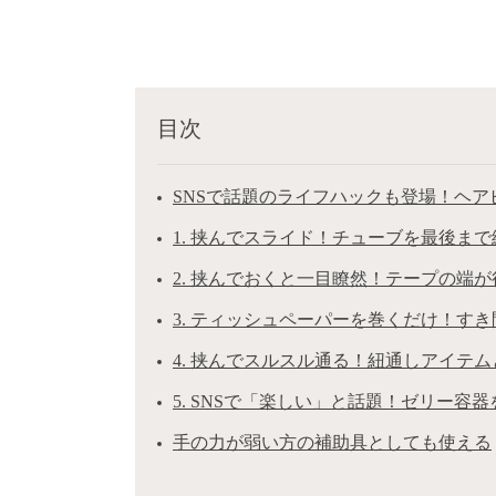
目次
SNSで話題のライフハックも登場！ヘア
1. 挟んでスライド！チューブを最後ま
2. 挟んでおくと一目瞭然！テープの端
3. ティッシュペーパーを巻くだけ！す
4. 挟んでスルスル通る！紐通しアイテ
5. SNSで「楽しい」と話題！ゼリー容
手の力が弱い方の補助具としても使える