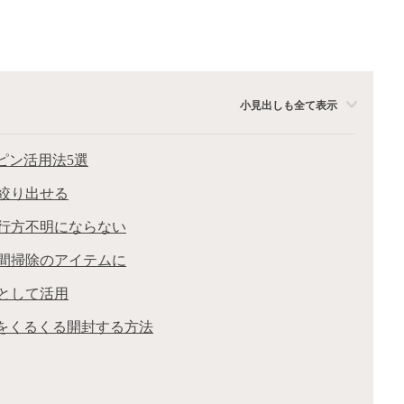
小見出しも全て表示
ピン活用法5選
で絞り出せる
が行方不明にならない
き間掃除のアイテムに
ムとして活用
器をくるくる開封する方法