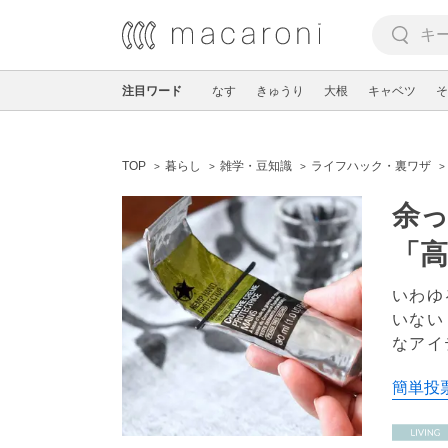
注目ワード
なす
きゅうり
大根
キャベツ
そ
TOP
暮らし
雑学・豆知識
ライフハック・裏ワザ
余
「
いわゆ
いない
なアイ
簡単投票