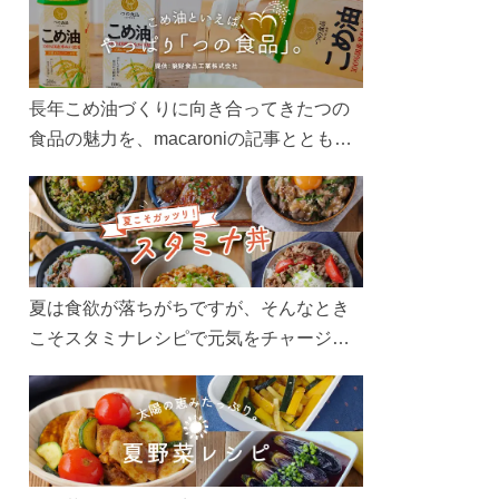
長年こめ油づくりに向き合ってきたつの
食品の魅力を、macaroniの記事とともに
ご紹介します。レシピや活用術はもちろ
ん、製造現場や品質へのこだわりまで。
こめ油をもっと好きになるコンテンツを
ぜひお楽しみください。
夏は食欲が落ちがちですが、そんなとき
こそスタミナレシピで元気をチャージ！
お肉や夏野菜をたっぷり使う丼をガッツ
リ食べて、夏バテを吹き飛ばしましょ
う！