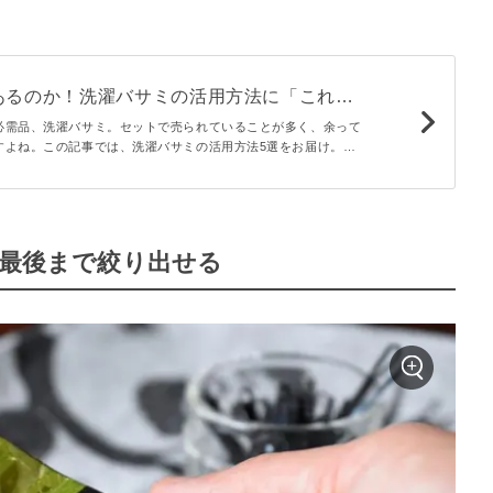
あるのか！洗濯バサミの活用方法に「これは
行でも使える」
必需品、洗濯バサミ。セットで売られていることが多く、余って
すよね。この記事では、洗濯バサミの活用方法5選をお届け。意
ので、ぜひチェックしてみましょう。
を最後まで絞り出せる