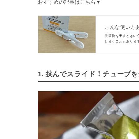
おすすめの記事はこちら▼
こんな使い方
すごい」「旅
洗濯物を干すときの
しまうこともありま
外な使い方ができる
1. 挟んでスライド！チューブ