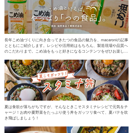
長年こめ油づくりに向き合ってきたつの食品の魅力を、macaroniの記事
とともにご紹介します。レシピや活用術はもちろん、製造現場や品質へ
のこだわりまで。こめ油をもっと好きになるコンテンツをぜひお楽しみ
ください。
夏は食欲が落ちがちですが、そんなときこそスタミナレシピで元気をチ
ャージ！お肉や夏野菜をたっぷり使う丼をガッツリ食べて、夏バテを吹
き飛ばしましょう！