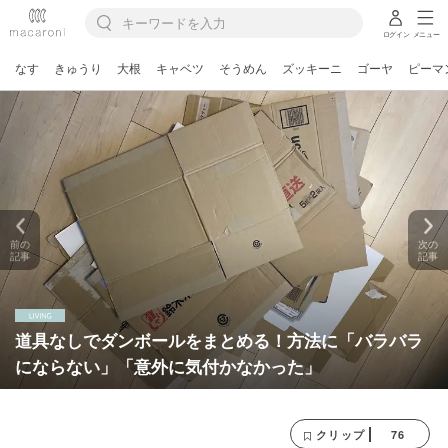
ログイン
メニュー
なす
きゅうり
大根
キャベツ
そうめん
ズッキーニ
ゴーヤ
ピーマ
前の
次の
記事
記事
道具なしでダンボールをまとめる！方法に「バラバラ
にならない」「意外に気付かなかった」
76
クリップ