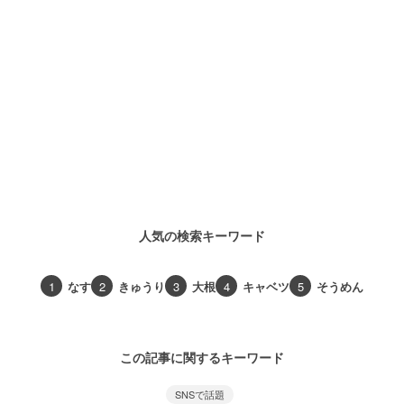
人気の検索キーワード
1
なす
2
きゅうり
3
大根
4
キャベツ
5
そうめん
この記事に関するキーワード
SNSで話題