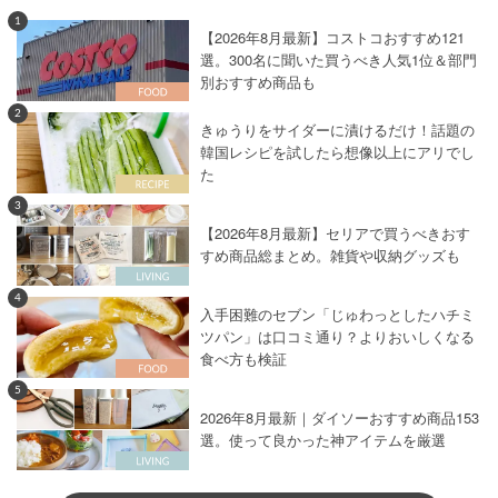
1
【2026年8月最新】コストコおすすめ121
選。300名に聞いた買うべき人気1位＆部門
別おすすめ商品も
2
きゅうりをサイダーに漬けるだけ！話題の
韓国レシピを試したら想像以上にアリでし
た
3
【2026年8月最新】セリアで買うべきおす
すめ商品総まとめ。雑貨や収納グッズも
4
入手困難のセブン「じゅわっとしたハチミ
ツパン」は口コミ通り？よりおいしくなる
食べ方も検証
5
2026年8月最新｜ダイソーおすすめ商品153
選。使って良かった神アイテムを厳選