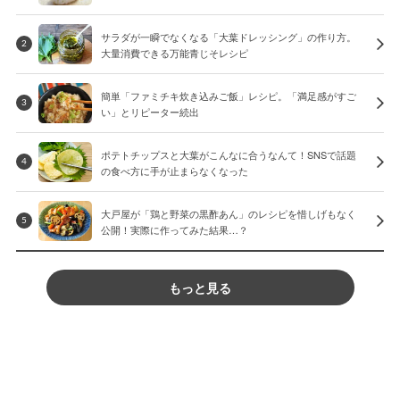
サラダが一瞬でなくなる「大葉ドレッシング」の作り方。
2
大量消費できる万能青じそレシピ
簡単「ファミチキ炊き込みご飯」レシピ。「満足感がすご
3
い」とリピーター続出
ポテトチップスと大葉がこんなに合うなんて！SNSで話題
4
の食べ方に手が止まらなくなった
大戸屋が「鶏と野菜の黒酢あん」のレシピを惜しげもなく
5
公開！実際に作ってみた結果…？
もっと見る