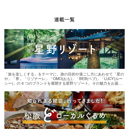
連載一覧
「旅を楽しくする」をテーマに、旅の目的や過ごし方にあわせて「星の
や」「界」「リゾナーレ」「OMO(おも)」「BEB(ベブ)」「LUCY(ルー
シー)」の 6 つのブランドを展開する星野リゾート。その魅力をお届け
する旅の連載。次の旅先探しのヒントにいかがですか？