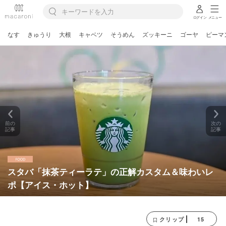
ログイン
メニュー
なす
きゅうり
大根
キャベツ
そうめん
ズッキーニ
ゴーヤ
ピーマ
前の
次の
記事
記事
スタバ「抹茶ティーラテ」の正解カスタム＆味わいレ
ポ【アイス・ホット】
15
クリップ