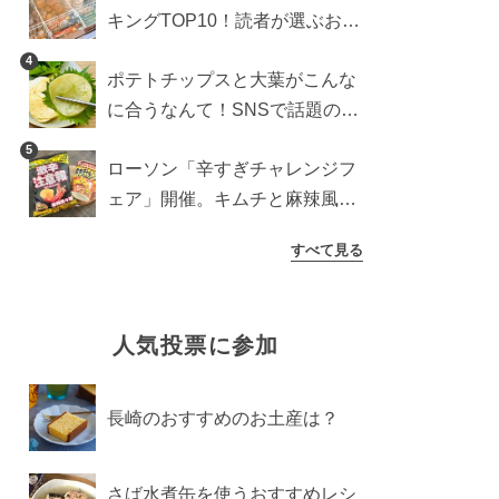
キングTOP10！読者が選ぶおす
すめ商品は？
4
ポテトチップスと大葉がこんな
に合うなんて！SNSで話題の食
べ方に手が止まらなくなった
5
ローソン「辛すぎチャレンジフ
ェア」開催。キムチと麻辣風の
激辛注意な2品を食べ比べ
すべて見る
人気投票に参加
長崎のおすすめのお土産は？
さば水煮缶を使うおすすめレシ