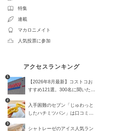
特集
連載
マカロニメイト
人気投票に参加
アクセスランキング
1
【2026年8月最新】コストコお
すすめ121選。300名に聞いた買
うべき人気1位＆部門別おすす
2
入手困難のセブン「じゅわっと
め商品も
したハチミツパン」は口コミ通
り？よりおいしくなる食べ方も
3
シャトレーゼのアイス人気ラン
検証