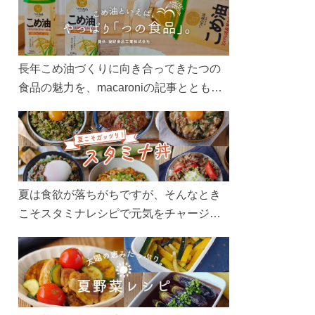
長年こめ油づくりに向き合ってきたつの
食品の魅力を、macaroniの記事とともに
ご紹介します。レシピや活用術はもちろ
ん、製造現場や品質へのこだわりまで。
こめ油をもっと好きになるコンテンツを
ぜひお楽しみください。
夏は食欲が落ちがちですが、そんなとき
こそスタミナレシピで元気をチャージ！
お肉や夏野菜をたっぷり使う丼をガッツ
リ食べて、夏バテを吹き飛ばしましょ
う！