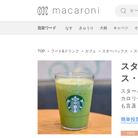
注目ワード
なす
きゅうり
大根
キャベツ
そ
TOP
フード&ドリンク
カフェ
スターバックス
ス
ス
ス
スター
カロリ
も言及
簡単投票