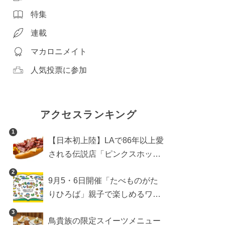
特集
連載
マカロニメイト
人気投票に参加
アクセスランキング
1
【日本初上陸】LAで86年以上愛
される伝説店「ピンクスホット
ドッグス」が年内に東京へ。ホ
2
9月5・6日開催「たべものがた
ットドッグブーム到来!?
りひろば」親子で楽しめるワー
クショップや試食・キッチンカ
3
鳥貴族の限定スイーツメニュー
ーなどをご紹介