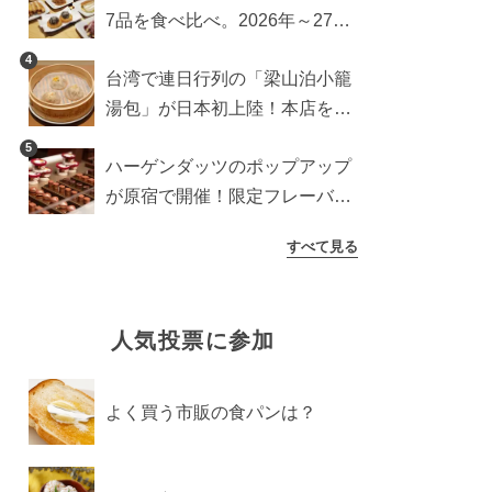
7品を食べ比べ。2026年～27年
に登場予定の商品を一挙紹介
4
台湾で連日行列の「梁山泊小籠
湯包」が日本初上陸！本店を知
るライターが魅力をレポート
5
ハーゲンダッツのポップアップ
が原宿で開催！限定フレーバー
や体験コンテンツをレポート
すべて見る
人気投票に参加
よく買う市販の食パンは？