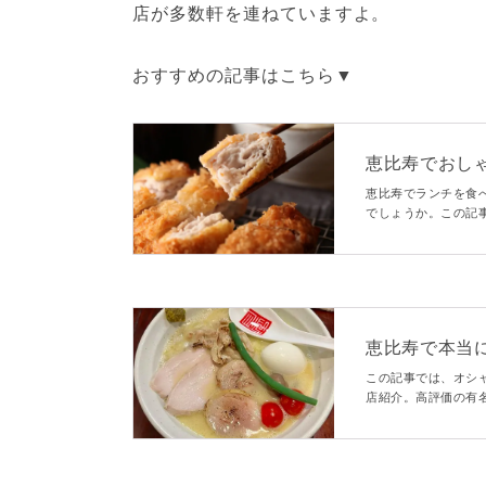
店が多数軒を連ねていますよ。
おすすめの記事はこちら▼
恵比寿でおしゃ
macaroni
恵比寿でランチを食
でしょうか。この記
けて、おしゃれにラ
たくなる素敵なお店
恵比寿で本当
ーメンや話題の行
この記事では、オシ
店紹介。高評価の有
ラーメン、深夜営業
いかがでしょう。