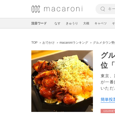
注目ワード
なす
きゅうり
大根
キャベツ
そ
TOP
おでかけ
macaroniランキング
グルメタウン勢
グル
位「
東京、
が一番
いただ
簡単投票