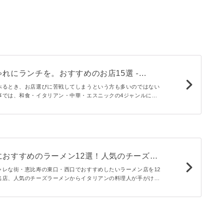
れにランチを。おすすめのお店15選 -
べるとき、お店選びに苦戦してしまうという方も多いのではない
事では、和食・イタリアン・中華・エスニックの4ジャンルに分
ンチができるおすすめのお店をご紹介します。どこもリピートし
ですよ♪
におすすめのラーメン12選！人気のチーズラ
列店など - macaroni
ャレな街・恵比寿の東口・西口でおすすめしたいラーメン店を12
名店、人気のチーズラーメンからイタリアンの料理人が手がける
店など幅広くセレクトしました。自分好みの一杯を探してみては