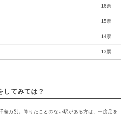
16票
15票
14票
13票
をしてみては？
千差万別。降りたことのない駅がある方は、一度足を