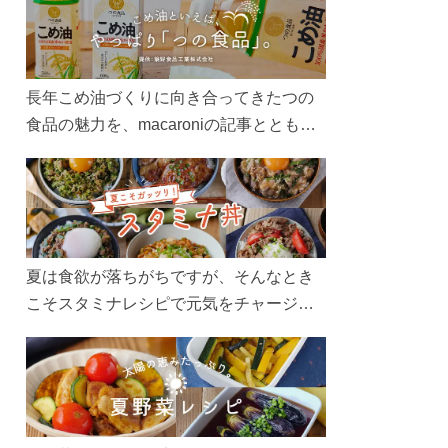
長年こめ油づくりに向き合ってきたつの
食品の魅力を、macaroniの記事とともに
ご紹介します。レシピや活用術はもちろ
ん、製造現場や品質へのこだわりまで。
こめ油をもっと好きになるコンテンツを
ぜひお楽しみください。
夏は食欲が落ちがちですが、そんなとき
こそスタミナレシピで元気をチャージ！
お肉や夏野菜をたっぷり使う丼をガッツ
リ食べて、夏バテを吹き飛ばしましょ
う！