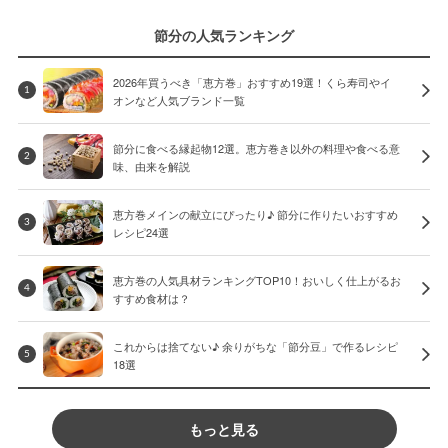
節分の人気ランキング
2026年買うべき「恵方巻」おすすめ19選！くら寿司やイ
1
オンなど人気ブランド一覧
節分に食べる縁起物12選。恵方巻き以外の料理や食べる意
2
味、由来を解説
恵方巻メインの献立にぴったり♪ 節分に作りたいおすすめ
3
レシピ24選
恵方巻の人気具材ランキングTOP10！おいしく仕上がるお
4
すすめ食材は？
これからは捨てない♪ 余りがちな「節分豆」で作るレシピ
5
18選
もっと見る