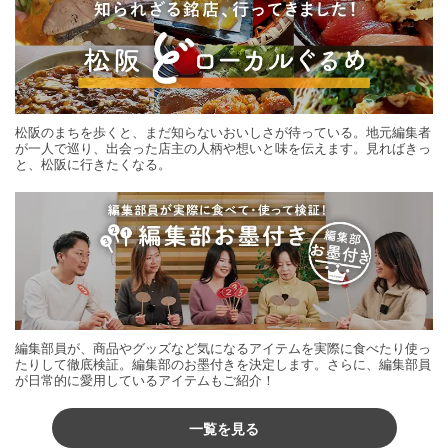
松阪のまちを歩くと、まだ知らないおいしさが待っている。地元編集者
が一人で巡り、出会った店主の人柄や想いと味を伝えます。見ればきっ
と、松阪に行きたくなる。
編集部員が、商品やグッズなど気になるアイテムを実際に食べたり使っ
たりして徹底検証。編集部のお墨付きを決定します。さらに、編集部員
が日常的に愛用しているアイテムもご紹介！
一覧を見る