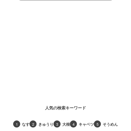
人気の検索キーワード
1
なす
2
きゅうり
3
大根
4
キャベツ
5
そうめん