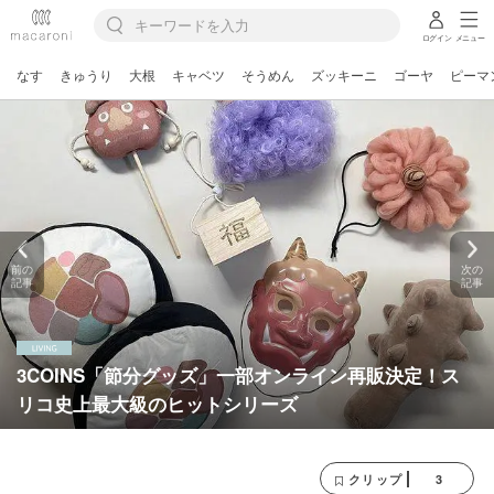
ログイン
メニュー
なす
きゅうり
大根
キャベツ
そうめん
ズッキーニ
ゴーヤ
ピーマ
前の
次の
記事
記事
3COINS「節分グッズ」一部オンライン再販決定！ス
リコ史上最大級のヒットシリーズ
3
クリップ