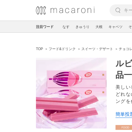
注目ワード
なす
きゅうり
大根
キャベツ
そ
TOP
フード&ドリンク
スイーツ・デザート
チョコ
ルビ
品一
美しい
どれな
ングを
簡単投票