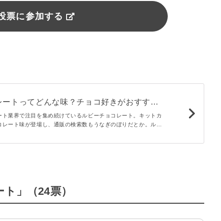
投票に参加する
レートってどんな味？チョコ好きがおすすめ
 macaroni
ート業界で注目を集め続けているルビーチョコレート。キットカ
コレート味が登場し、通販の検索数もうなぎのぼりだとか。ルビ
が気になる方、これから購入したい方に向けて、おすすめルビー
べ比べしてみました♪
ート」（24票）