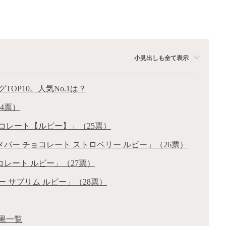
小見出しも全て表示
OP10。人気No.1は？
4票）
ョコレート【ルビー】」（25票）
バー チョコレート ストロベリー ルビー」（26票）
レート ルビー」（27票）
ー サブリム ルビー」（28票）
果一覧