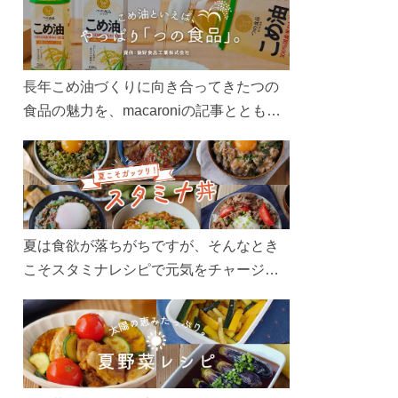
長年こめ油づくりに向き合ってきたつの
食品の魅力を、macaroniの記事とともに
ご紹介します。レシピや活用術はもちろ
ん、製造現場や品質へのこだわりまで。
こめ油をもっと好きになるコンテンツを
ぜひお楽しみください。
夏は食欲が落ちがちですが、そんなとき
こそスタミナレシピで元気をチャージ！
お肉や夏野菜をたっぷり使う丼をガッツ
リ食べて、夏バテを吹き飛ばしましょ
う！