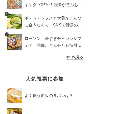
キングTOP10！読者が選ぶおす
すめ商品は？
4
ポテトチップスと大葉がこんな
に合うなんて！SNSで話題の食
べ方に手が止まらなくなった
5
ローソン「辛すぎチャレンジフ
ェア」開催。キムチと麻辣風の
激辛注意な2品を食べ比べ
すべて見る
人気投票に参加
よく買う市販の食パンは？