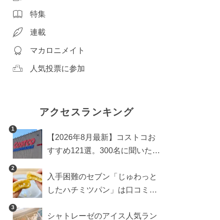
特集
連載
マカロニメイト
人気投票に参加
アクセスランキング
1
【2026年8月最新】コストコお
すすめ121選。300名に聞いた買
うべき人気1位＆部門別おすす
2
入手困難のセブン「じゅわっと
め商品も
したハチミツパン」は口コミ通
り？よりおいしくなる食べ方も
3
シャトレーゼのアイス人気ラン
検証