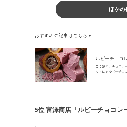
ほかの
おすすめの記事はこちら▼
ルビーチョコ
8種を食べ比べ♪ -
ここ数年、チョコレ
ットにもルビーチョ
ーチョコレートの味
チョコレート8種を食
5位 富澤商店「ルビーチョコレ