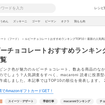
レシピ
うめん
ズッキーニ
ゴーヤ
ピーマン
オクラ
鶏もも肉
レート（フード）
ルビーチョコレートおすすめランキングTOP10！最新の人気商
ーチョコレートおすすめランキング
覧
ピンク色が魅力のルビーチョコレート。数ある商品のな
のでしょう？人気調査をすべく、macaroni 読者に投
作成しました。本記事ではTOP10の順位を発表します。
でAmazonギフトカードGET！
スイーツ・デザート
季節行事
macaroniランキング
チ