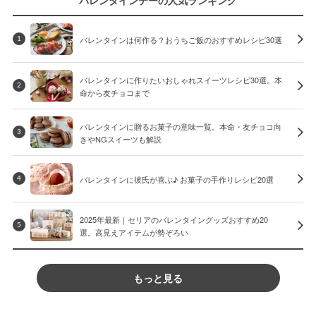
バレンタインデーの人気ランキング
バレンタインは何作る？おうちご飯のおすすめレシピ30選
1
バレンタインに作りたいおしゃれスイーツレシピ30選。本
2
命から友チョコまで
バレンタインに贈るお菓子の意味一覧。本命・友チョコ向
3
きやNGスイーツも解説
バレンタインに彼氏が喜ぶ♪ お菓子の手作りレシピ20選
4
2025年最新｜セリアのバレンタイングッズおすすめ20
5
選。高見えアイテムが勢ぞろい
もっと見る