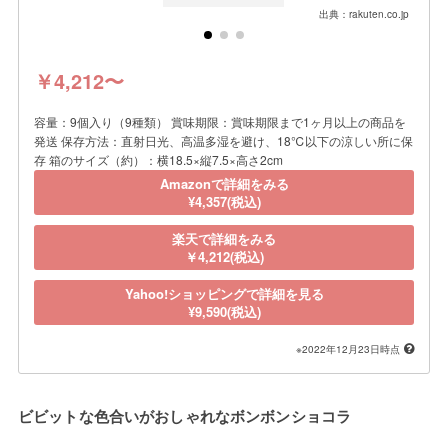
出典：rakuten.co.jp
￥4,212〜
容量：9個入り（9種類） 賞味期限：賞味期限まで1ヶ月以上の商品を
発送 保存方法：直射日光、高温多湿を避け、18℃以下の涼しい所に保
存 箱のサイズ（約）：横18.5×縦7.5×高さ2cm
Amazonで詳細をみる
¥4,357(税込)
楽天で詳細をみる
￥4,212(税込)
Yahoo!ショッピングで詳細を見る
¥9,590(税込)
※2022年12月23日時点
ビビットな色合いがおしゃれなボンボンショコラ