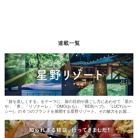
連載一覧
「旅を楽しくする」をテーマに、旅の目的や過ごし方にあわせて「星の
や」「界」「リゾナーレ」「OMO(おも)」「BEB(ベブ)」「LUCY(ルー
シー)」の 6 つのブランドを展開する星野リゾート。その魅力をお届け
する旅の連載。次の旅先探しのヒントにいかがですか？