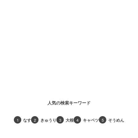
人気の検索キーワード
1
なす
2
きゅうり
3
大根
4
キャベツ
5
そうめん