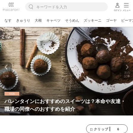
ログイン
メニュー
なす
きゅうり
大根
キャベツ
そうめん
ズッキーニ
ゴーヤ
ピーマ
前の
次の
記事
記事
バレンタインにおすすめのスイーツは？本命や友達・
職場の同僚へのおすすめを紹介
6
クリップ