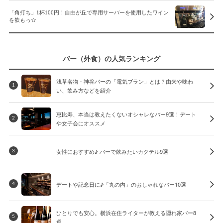
「角打ち」1杯100円！自由が丘で専用サーバーを使用したワイン
を飲もっ☆
バー（外食）の人気ランキング
浅草名物・神谷バーの「電気ブラン」とは？由来や味わ
1
い、飲み方などを紹介
恵比寿、本当は教えたくないオシャレなバー9選！デート
2
や女子会にオススメ
女性におすすめ♪ バーで飲みたいカクテル9選
3
デートや記念日に♪「丸の内」のおしゃれなバー10選
4
ひとりでも安心。横浜在住ライターが教える隠れ家バー8
5
選