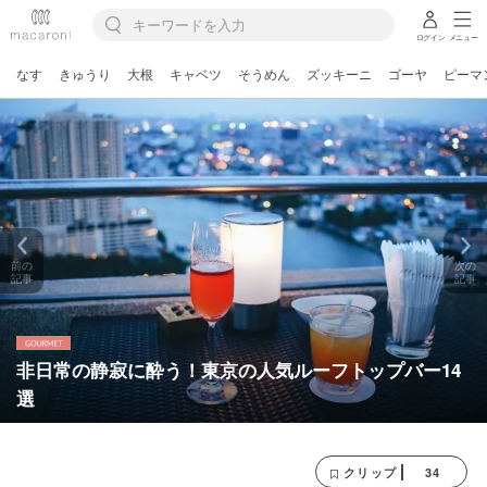
ログイン
メニュー
なす
きゅうり
大根
キャベツ
そうめん
ズッキーニ
ゴーヤ
ピーマ
前の
次の
記事
記事
非日常の静寂に酔う！東京の人気ルーフトップバー14
選
34
クリップ