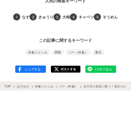
人気の検索キーワード
1
なす
2
きゅうり
3
大根
4
キャベツ
5
そうめん
この記事に関するキーワード
外食ジャンル
関東
バー（外食）
東京
TOP
おでかけ
外食ジャンル
バー（外食）
非日常の静寂に酔う！東京の人気