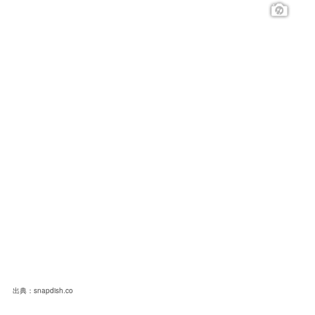
出典：snapdish.co