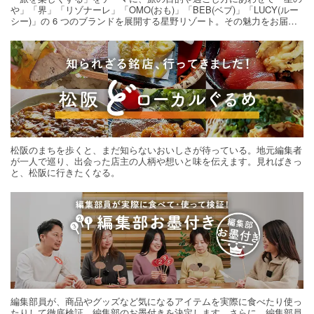
や」「界」「リゾナーレ」「OMO(おも)」「BEB(ベブ)」「LUCY(ルー
シー)」の 6 つのブランドを展開する星野リゾート。その魅力をお届け
する旅の連載。次の旅先探しのヒントにいかがですか？
松阪のまちを歩くと、まだ知らないおいしさが待っている。地元編集者
が一人で巡り、出会った店主の人柄や想いと味を伝えます。見ればきっ
と、松阪に行きたくなる。
編集部員が、商品やグッズなど気になるアイテムを実際に食べたり使っ
たりして徹底検証。編集部のお墨付きを決定します。さらに、編集部員