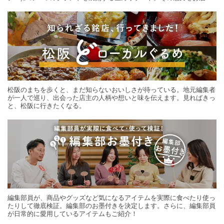
する旅の連載。次の旅先探しのヒントにいかがですか？
松阪のまちを歩くと、まだ知らないおいしさが待っている。地元編集者
が一人で巡り、出会った店主の人柄や想いと味を伝えます。見ればきっ
と、松阪に行きたくなる。
編集部員が、商品やグッズなど気になるアイテムを実際に食べたり使っ
たりして徹底検証。編集部のお墨付きを決定します。さらに、編集部員
が日常的に愛用しているアイテムもご紹介！