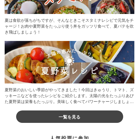
夏は食欲が落ちがちですが、そんなときこそスタミナレシピで元気をチ
ャージ！お肉や夏野菜をたっぷり使う丼をガッツリ食べて、夏バテを吹
き飛ばしましょう！
夏野菜のおいしい季節がやってきました！今回はきゅうり、トマト、ズ
ッキーニなどを使ったレシピをご紹介します。太陽の光をたっぷりあび
た夏野菜は栄養もたっぷり。美味しく食べてパワーチャージしましょう
♪
一覧を見る
人気投票に参加