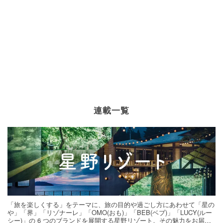
連載一覧
「旅を楽しくする」をテーマに、旅の目的や過ごし方にあわせて「星の
や」「界」「リゾナーレ」「OMO(おも)」「BEB(ベブ)」「LUCY(ルー
シー)」の 6 つのブランドを展開する星野リゾート。その魅力をお届け