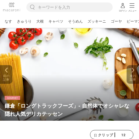
ログイン
メニュー
なす
きゅうり
大根
キャベツ
そうめん
ズッキーニ
ゴーヤ
ピーマ
前の
次の
記事
記事
鎌倉「ロングトラックフーズ」- 自然体でオシャレな
隠れ人気デリカテッセン
12
クリップ