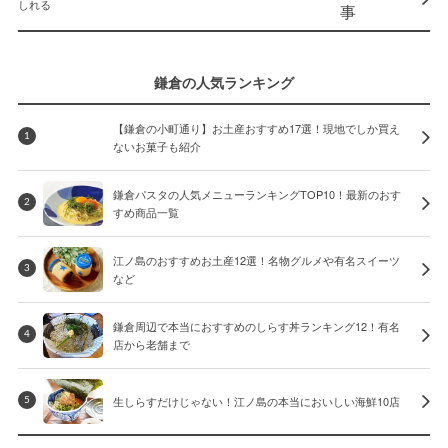
しれる
鎌倉の人気ランキング
【鎌倉の小町通り】お土産おすすめ17選！現地でしか買え
1
ないお菓子も紹介
鎌倉パスタの人気メニューランキングTOP10！最新のおす
2
すめ商品一覧
江ノ島のおすすめお土産12選！名物グルメや有名スイーツ
3
など
鎌倉周辺で本当におすすめのしらす丼ランキング12！有名
4
店から老舗まで
生しらすだけじゃない！江ノ島の本当においしい海鮮10店
5