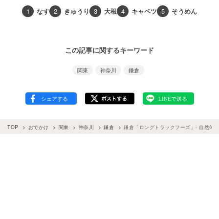
1
なす
2
きゅうり
3
大根
4
キャベツ
5
そうめん
この記事に関するキーワード
関東
神奈川
鎌倉
TOP
おでかけ
関東
神奈川
鎌倉
鎌倉「ロングトラックフーズ」- 自然体