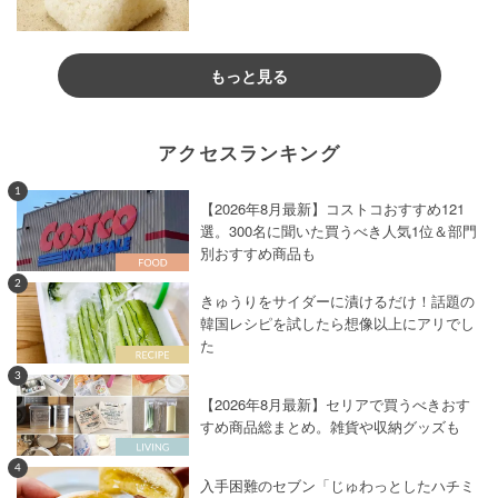
もっと見る
アクセスランキング
1
【2026年8月最新】コストコおすすめ121
選。300名に聞いた買うべき人気1位＆部門
別おすすめ商品も
2
きゅうりをサイダーに漬けるだけ！話題の
韓国レシピを試したら想像以上にアリでし
た
3
【2026年8月最新】セリアで買うべきおす
すめ商品総まとめ。雑貨や収納グッズも
4
入手困難のセブン「じゅわっとしたハチミ