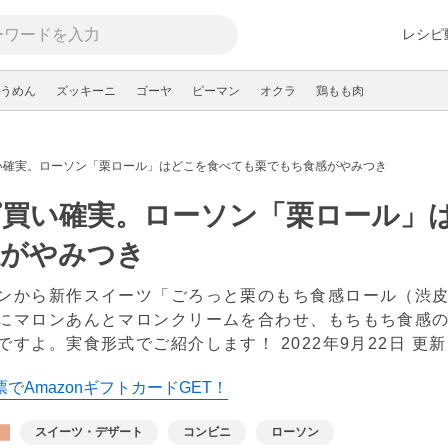
レシピ
うめん
ズッキーニ
ゴーヤ
ピーマン
オクラ
鶏もも肉
い確実。ローソン「栗ロール」はどこを食べても栗でもち食感がやみつき
ピ買い確実。ローソン「栗ロール」
感がやみつき
ンから新作スイーツ「ごろっと栗のもち食感ロール（渋
にマロンあんとマロンクリームを合わせ、もちもち食感
ですよ。実食形式でご紹介します！
2022年9月22日 更新
でAmazonギフトカードGET！
スイーツ・デザート
コンビニ
ローソン