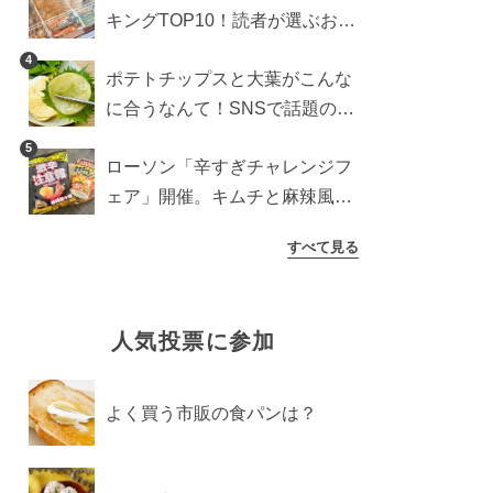
キングTOP10！読者が選ぶおす
すめ商品は？
4
ポテトチップスと大葉がこんな
に合うなんて！SNSで話題の食
べ方に手が止まらなくなった
5
ローソン「辛すぎチャレンジフ
ェア」開催。キムチと麻辣風の
激辛注意な2品を食べ比べ
すべて見る
人気投票に参加
よく買う市販の食パンは？