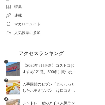
特集
連載
マカロニメイト
人気投票に参加
アクセスランキング
1
【2026年8月最新】コストコお
すすめ121選。300名に聞いた買
うべき人気1位＆部門別おすす
2
入手困難のセブン「じゅわっと
め商品も
したハチミツパン」は口コミ通
り？よりおいしくなる食べ方も
3
シャトレーゼのアイス人気ラン
検証