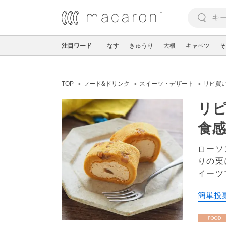
注目ワード
なす
きゅうり
大根
キャベツ
そ
TOP
フード&ドリンク
スイーツ・デザート
リピ買
リ
食
ローソ
りの栗
イーツ
簡単投票