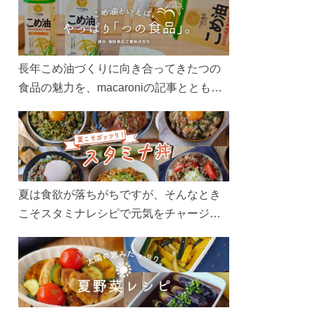
長年こめ油づくりに向き合ってきたつの
食品の魅力を、macaroniの記事とともに
ご紹介します。レシピや活用術はもちろ
ん、製造現場や品質へのこだわりまで。
こめ油をもっと好きになるコンテンツを
ぜひお楽しみください。
夏は食欲が落ちがちですが、そんなとき
こそスタミナレシピで元気をチャージ！
お肉や夏野菜をたっぷり使う丼をガッツ
リ食べて、夏バテを吹き飛ばしましょ
う！