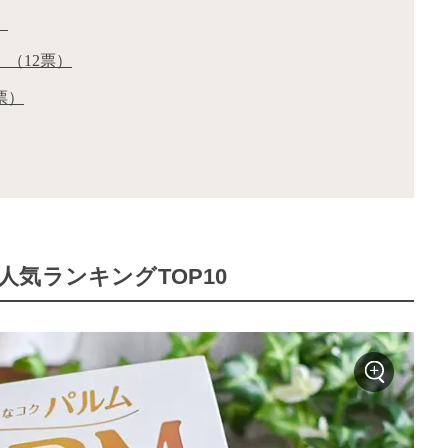
）
（12票）
票）
気ランキングTOP10