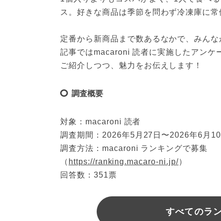
ス。好きな商品は季節を問わず冷凍庫に常
定番から新商品まで数あるなかで、みんな
記事ではmacaroni 読者に実施したア
ご紹介しつつ、魅力をお伝えします！
調査概要
対象：macaroni 読者
調査期間：2026年5月27日〜2026年6月1
調査方法：macaroni ランキングで募集
（
https://ranking.macaro-ni.jp/
）
回答数：351票
すべてのラ