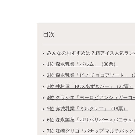
目次
みんなのおすすめは？箱アイス人気ランキ
1位 森永乳業「パルム」（38票）
2位 森永乳業「ピノ チョコアソート」（
3位 井村屋「BOXあずきバー」（22票）
4位 クラシエ「ヨーロピアンシュガーコ
5位 赤城乳業「ミルクレア」（18票）
6位 森永製菓「パリパリバー＜バニラ＞」
7位 江崎グリコ「パナップ マルチパック