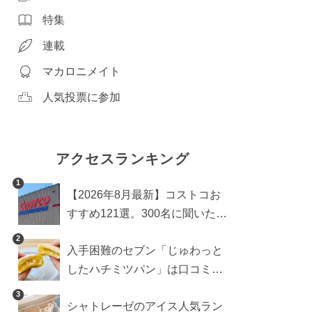
特集
連載
マカロニメイト
人気投票に参加
アクセスランキング
1
【2026年8月最新】コストコお
すすめ121選。300名に聞いた買
うべき人気1位＆部門別おすす
2
入手困難のセブン「じゅわっと
め商品も
したハチミツパン」は口コミ通
り？よりおいしくなる食べ方も
3
シャトレーゼのアイス人気ラン
検証