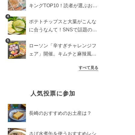
キングTOP10！読者が選ぶおす
すめ商品は？
4
ポテトチップスと大葉がこんな
に合うなんて！SNSで話題の食
べ方に手が止まらなくなった
5
ローソン「辛すぎチャレンジフ
ェア」開催。キムチと麻辣風の
激辛注意な2品を食べ比べ
すべて見る
人気投票に参加
長崎のおすすめのお土産は？
さば水煮缶を使うおすすめレシ