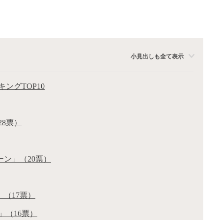
小見出しも全て表示
ングTOP10
28票）
ーン」（20票）
（17票）
」（16票）