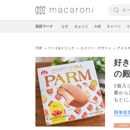
注目ワード
なす
きゅうり
大根
キャベツ
そ
TOP
フード&ドリンク
スイーツ・デザート
アイス
好き
の
1個入
番から
もとに
簡単投票