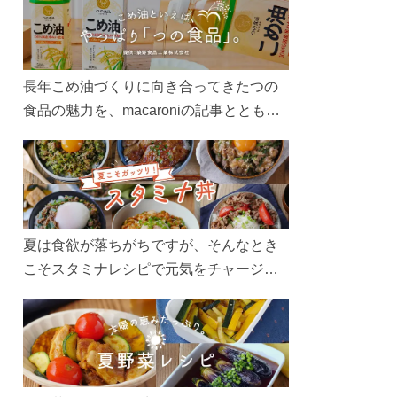
長年こめ油づくりに向き合ってきたつの
食品の魅力を、macaroniの記事とともに
ご紹介します。レシピや活用術はもちろ
ん、製造現場や品質へのこだわりまで。
こめ油をもっと好きになるコンテンツを
ぜひお楽しみください。
夏は食欲が落ちがちですが、そんなとき
こそスタミナレシピで元気をチャージ！
お肉や夏野菜をたっぷり使う丼をガッツ
リ食べて、夏バテを吹き飛ばしましょ
う！