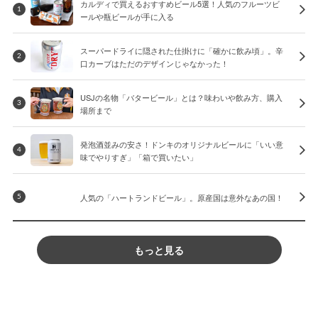
カルディで買えるおすすめビール5選！人気のフルーツビ
1
ールや瓶ビールが手に入る
スーパードライに隠された仕掛けに「確かに飲み頃」。辛
2
口カーブはただのデザインじゃなかった！
USJの名物「バタービール」とは？味わいや飲み方、購入
3
場所まで
発泡酒並みの安さ！ドンキのオリジナルビールに「いい意
4
味でやりすぎ」「箱で買いたい」
人気の「ハートランドビール」。原産国は意外なあの国！
5
もっと見る