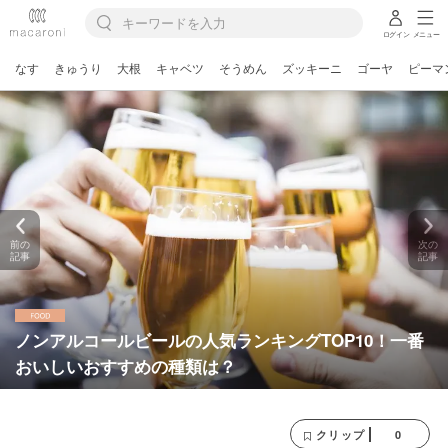
ログイン
メニュー
なす
きゅうり
大根
キャベツ
そうめん
ズッキーニ
ゴーヤ
ピーマ
前の
次の
記事
記事
ノンアルコールビールの人気ランキングTOP10！一番
おいしいおすすめの種類は？
0
クリップ