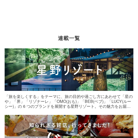
連載一覧
「旅を楽しくする」をテーマに、旅の目的や過ごし方にあわせて「星の
や」「界」「リゾナーレ」「OMO(おも)」「BEB(ベブ)」「LUCY(ルー
シー)」の 6 つのブランドを展開する星野リゾート。その魅力をお届け
する旅の連載。次の旅先探しのヒントにいかがですか？