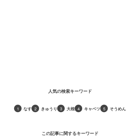
人気の検索キーワード
1
なす
2
きゅうり
3
大根
4
キャベツ
5
そうめん
この記事に関するキーワード