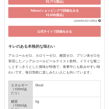
¥2,711(税込)
Yahoo!ショッピングで詳細をみる
¥3,630(税込)
※2026年6月21日時点
公式サイトで詳細をみる
キレのある本格的な味わい
アルコールゼロ、カロリーゼロ、糖質ゼロ、プリン体ゼロを
実現したノンアルコールビールテイスト飲料。ドライな喉ご
しとすっきりとした後味が特徴で、食事中にも飲みやすい味
わいです。毎日気軽に楽しみたい人にも向いています。
エネルギー
0kcal
（100mlあ
たり）
糖質
0g
（100mlあ