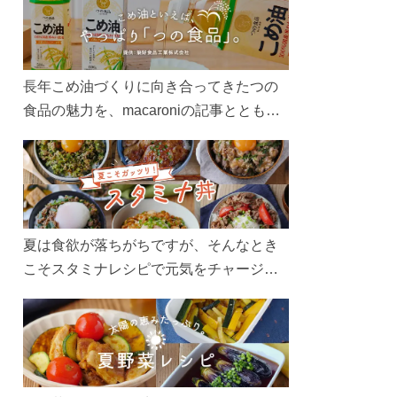
長年こめ油づくりに向き合ってきたつの
食品の魅力を、macaroniの記事とともに
ご紹介します。レシピや活用術はもちろ
ん、製造現場や品質へのこだわりまで。
こめ油をもっと好きになるコンテンツを
ぜひお楽しみください。
夏は食欲が落ちがちですが、そんなとき
こそスタミナレシピで元気をチャージ！
お肉や夏野菜をたっぷり使う丼をガッツ
リ食べて、夏バテを吹き飛ばしましょ
う！