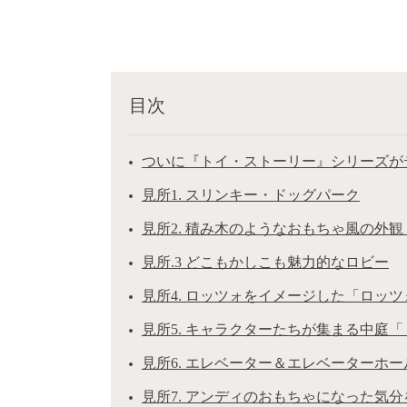
目次
ついに『トイ・ストーリー』シリーズが
見所1. スリンキー・ドッグパーク
見所2. 積み木のようなおもちゃ風の外観
見所.3 どこもかしこも魅力的なロビー
見所4. ロッツォをイメージした「ロッ
見所5. キャラクターたちが集まる中庭
見所6. エレベーター＆エレベーターホー
見所7. アンディのおもちゃになった気