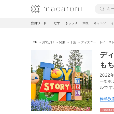
注目ワード
なす
きゅうり
大根
キャベツ
そ
TOP
おでかけ
関東
千葉
ディズニー「トイ・ス
デ
も
202
ー®ホ
ルです
簡単投票