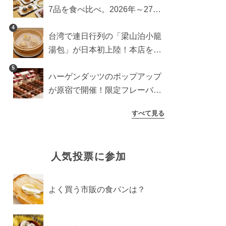
7品を食べ比べ。2026年～27年
に登場予定の商品を一挙紹介
4
台湾で連日行列の「梁山泊小籠
湯包」が日本初上陸！本店を知
るライターが魅力をレポート
5
ハーゲンダッツのポップアップ
が原宿で開催！限定フレーバー
や体験コンテンツをレポート
すべて見る
人気投票に参加
よく買う市販の食パンは？