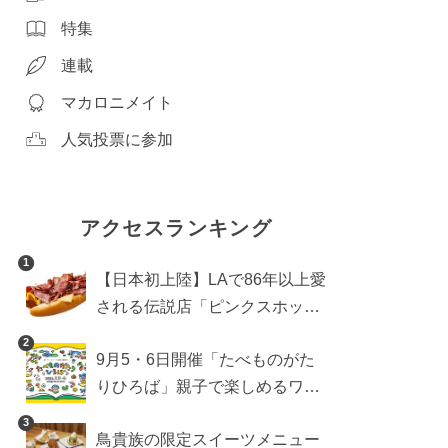
特集
連載
マカロニメイト
人気投票に参加
アクセスランキング
1
【日本初上陸】LAで86年以上愛
される伝説店「ピンクスホット
ドッグス」が年内に東京へ。ホ
2
9月5・6日開催「たべものがた
ットドッグブーム到来!?
りひろば」親子で楽しめるワー
クショップや試食・キッチンカ
3
鳥貴族の限定スイーツメニュー
ーなどをご紹介