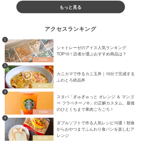
もっと見る
アクセスランキング
1
シャトレーゼのアイス人気ランキング
TOP10！読者が選ぶおすすめ商品は？
2
カニカマで作るカニ玉丼｜10分で完成する
ふわとろ絶品丼
3
スタバ「ぎゅぎゅっと オレンジ ＆ マンゴ
ー フラペチーノ®」の正解カスタム。最後
のひとくちまで果肉ごろごろ！
4
ダブルソフトで作る人気レシピ10選！朝食
からおやつまでふんわり食パンを楽しむア
レンジ