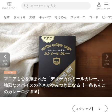
ログイン
メニュー
なす
きゅうり
大根
キャベツ
そうめん
ズッキーニ
ゴーヤ
ピーマ
前の
次の
記事
記事
マニアも心を掴まれた「デリーカシミールカレー」。
強烈なスパイスの辛さがやみつきになる【一条もんこ
のカレーログ #16】
9
クリップ