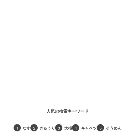
人気の検索キーワード
1
なす
2
きゅうり
3
大根
4
キャベツ
5
そうめん