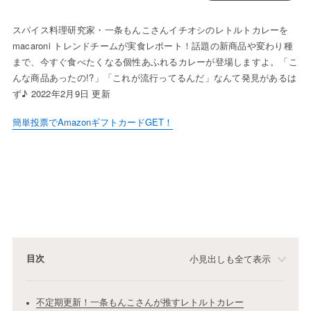
スパイス料理研究家・一条もんこさんイチオシのレトルトカレーを
macaroni トレンドチームが実食レポート！話題の新商品や変わり種
まで、今すぐ食べたくなる個性あふれるカレーが登場しますよ。「こ
んな商品あったの!?」「これが流行ってるんだ」なんて発見があるは
ず♪ 2022年2月9日 更新
簡単投票でAmazonギフトカードGET！
目次
小見出しも全て表示
不定期更新！一条もんこさんが推すレトルトカレー