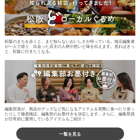
松阪のまちを歩くと、まだ知らないおいしさが待っている。地元編集者
が一人で巡り、出会った店主の人柄や想いと味を伝えます。見ればきっ
と、松阪に行きたくなる。
編集部員が、商品やグッズなど気になるアイテムを実際に食べたり使っ
たりして徹底検証。編集部のお墨付きを決定します。さらに、編集部員
が日常的に愛用しているアイテムもご紹介！
一覧を見る