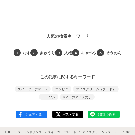
人気の検索キーワード
1
なす
2
きゅうり
3
大根
4
キャベツ
5
そうめん
この記事に関するキーワード
スイーツ・デザート
コンビニ
アイスクリーム（フード）
ローソン
365日のアイス女子
TOP
フード&ドリンク
スイーツ・デザート
アイスクリーム（フード）
365