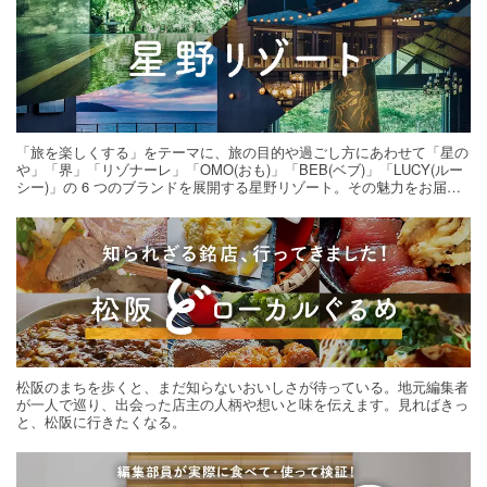
「旅を楽しくする」をテーマに、旅の目的や過ごし方にあわせて「星の
や」「界」「リゾナーレ」「OMO(おも)」「BEB(ベブ)」「LUCY(ルー
シー)」の 6 つのブランドを展開する星野リゾート。その魅力をお届け
する旅の連載。次の旅先探しのヒントにいかがですか？
松阪のまちを歩くと、まだ知らないおいしさが待っている。地元編集者
が一人で巡り、出会った店主の人柄や想いと味を伝えます。見ればきっ
と、松阪に行きたくなる。