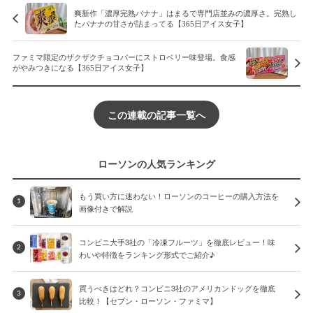
爽新作「濃厚完熟バナナ」はまるで専門店並みの濃厚さ。完熟し
たバナナの甘さが詰まってる【365日アイス女子】
ファミマ限定のザクザクチョコバーにストロベリー味登場。食感
がやみつきになる【365日アイス女子】
この連載の記事一覧へ
ローソンの人気ランキング
もう買い方に迷わない！ローソンのコーヒーの購入方法を
1
画像付きで解説
コンビニ大手3社の「冷凍フルーツ」を徹底レビュー！味
2
わいや特徴をランキング形式でご紹介♪
買うべきはどれ？コンビニ3社のアメリカンドッグを徹底
3
比較！【セブン・ローソン・ファミマ】