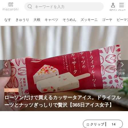
ログイン
メニュー
なす
きゅうり
大根
キャベツ
そうめん
ズッキーニ
ゴーヤ
ピーマ
前の
次の
記事
記事
ローソンだけで買えるカッサータアイス。ドライフル
ーツとナッツぎっしりで贅沢【365日アイス女子】
14
クリップ