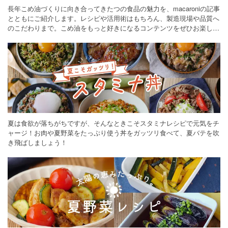
長年こめ油づくりに向き合ってきたつの食品の魅力を、macaroniの記事
とともにご紹介します。レシピや活用術はもちろん、製造現場や品質へ
のこだわりまで。こめ油をもっと好きになるコンテンツをぜひお楽しみ
ください。
夏は食欲が落ちがちですが、そんなときこそスタミナレシピで元気をチ
ャージ！お肉や夏野菜をたっぷり使う丼をガッツリ食べて、夏バテを吹
き飛ばしましょう！