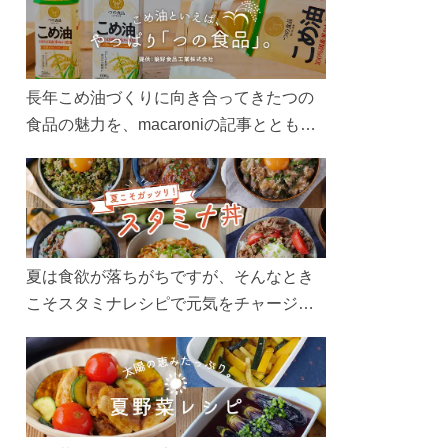
長年こめ油づくりに向き合ってきたつの
食品の魅力を、macaroniの記事とともに
ご紹介します。レシピや活用術はもちろ
ん、製造現場や品質へのこだわりまで。
こめ油をもっと好きになるコンテンツを
ぜひお楽しみください。
夏は食欲が落ちがちですが、そんなとき
こそスタミナレシピで元気をチャージ！
お肉や夏野菜をたっぷり使う丼をガッツ
リ食べて、夏バテを吹き飛ばしましょ
う！