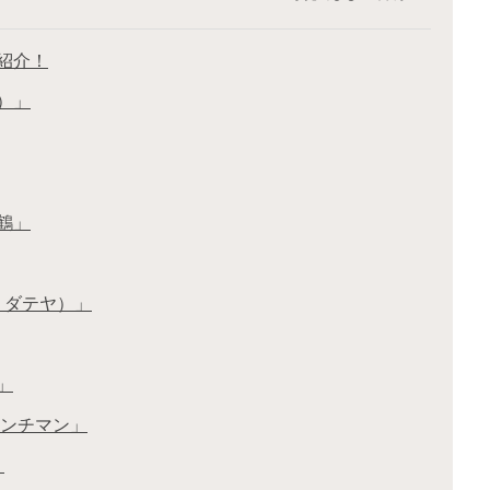
紹介！
）」
鶴」
ニク ダテヤ）」
」
レンチマン」
」