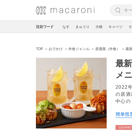
注目ワード
なす
きゅうり
大根
キャベツ
そ
TOP
おでかけ
外食ジャンル
居酒屋（外食）
最
最新
メ
202
の居酒
中心の
簡単投票