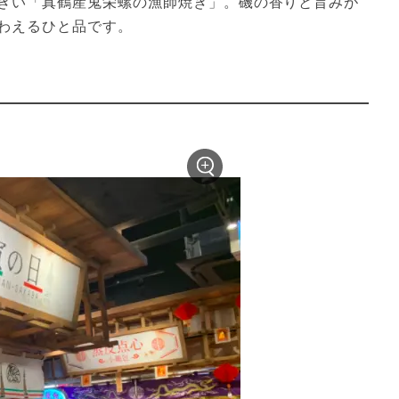
きい「真鶴産鬼栄螺の漁師焼き」。磯の香りと旨みが
わえるひと品です。