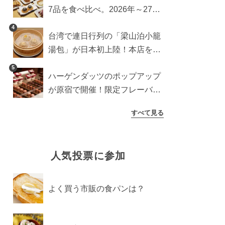
7品を食べ比べ。2026年～27年
に登場予定の商品を一挙紹介
4
台湾で連日行列の「梁山泊小籠
湯包」が日本初上陸！本店を知
るライターが魅力をレポート
5
ハーゲンダッツのポップアップ
が原宿で開催！限定フレーバー
や体験コンテンツをレポート
すべて見る
人気投票に参加
よく買う市販の食パンは？