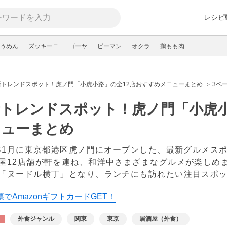
レシピ
うめん
ズッキーニ
ゴーヤ
ピーマン
オクラ
鶏もも肉
新トレンドスポット！虎ノ門「小虎小路」の全12店おすすめメニューまとめ
3ペ
トレンドスポット！虎ノ門「小虎小
ニューまとめ
2年1月に東京都港区虎ノ門にオープンした、最新グルメス
屋12店舗が軒を連ね、和洋中さまざまなグルメが楽しめ
「ヌードル横丁」となり、ランチにも訪れたい注目スポ
でAmazonギフトカードGET！
外食ジャンル
関東
東京
居酒屋（外食）