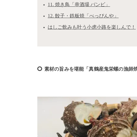
11. 焼き鳥「串酒場 バンビ」
12. 餃子・鉄板焼「べっぴんや」
はしご飲みも叶う小虎小路を楽しんで！
素材の旨みを堪能「真鶴産鬼栄螺の漁師