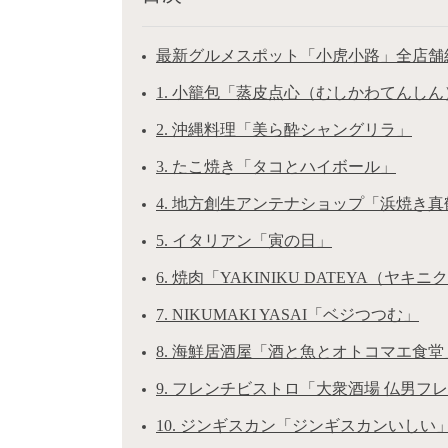
最新グルメスポット「小虎小路」全店舗
1. 小籠包「蒸皮点心（むしかわてんしん
2. 沖縄料理「美ら酔シャングリラ」
3. たこ焼き「タコとハイボール」
4. 地方創生アンテナショップ「浜焼き真
5. イタリアン「寅の日」
6. 焼肉「YAKINIKU DATEYA（ヤキ
7. NIKUMAKI YASAI「ベジつつむ」
8. 海鮮居酒屋「酒と魚とオトコマエ食堂
9. フレンチビストロ「大衆酒場 仏男フ
10. ジンギスカン「ジンギスカンいしい