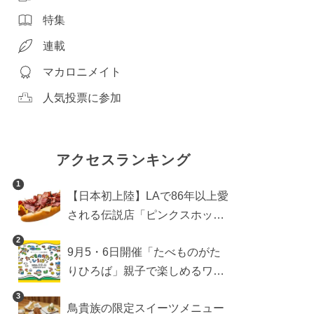
特集
連載
マカロニメイト
人気投票に参加
アクセスランキング
1
【日本初上陸】LAで86年以上愛
される伝説店「ピンクスホット
ドッグス」が年内に東京へ。ホ
2
9月5・6日開催「たべものがた
ットドッグブーム到来!?
りひろば」親子で楽しめるワー
クショップや試食・キッチンカ
3
鳥貴族の限定スイーツメニュー
ーなどをご紹介