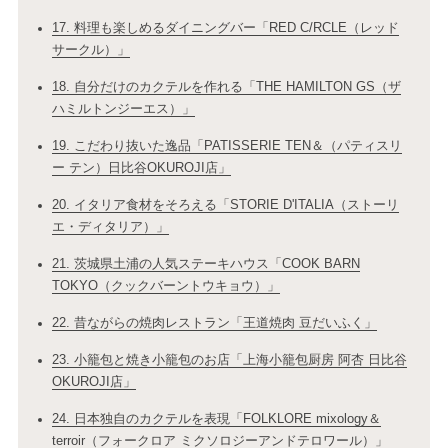
17. 料理も楽しめるダイニングバー「RED C/RCLE（レッド
サークル）」
18. 自分だけのカクテルを作れる「THE HAMILTON GS（ザ
ハミルトンジーエス）」
19. こだわり抜いた逸品「PATISSERIE TEN＆（パティスリ
ー テン）日比谷OKUROJI店」
20. イタリア食材をそろえる「STORIE D'ITALIA（ストーリ
エ・ディタリア）」
21. 茨城県土浦の人気ステーキハウス「COOK BARN
TOKYO（クックバーントウキョウ）」
22. 昔ながらの焼肉レストラン「王道焼肉 豆だいふく」
23. 小籠包と焼き小籠包のお店「上海小籠包厨房 阿杏 日比谷
OKUROJI店」
24. 日本独自のカクテルを表現「FOLKLORE mixology＆
terroir（フォークロア ミクソロジーアンドテロワール）」