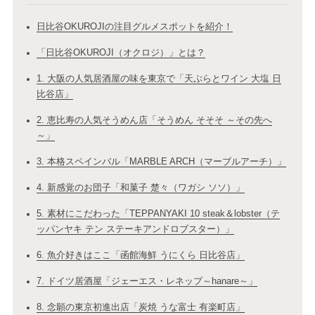
日比谷OKUROJIの注目グルメスポットを紹介！
「日比谷OKUROJI（オクロジ）」とは？
1. 大阪の人気居酒屋の味を東京で「天ぷらとワイン 大塩 日
比谷店」
2. 恵比寿の人気そうめん店「そうめん そそそ ～その先へ
～」
3. 本格スペインバル「MARBLE ARCH（マーブルアーチ）」
4. 新感覚のお団子「和菓子 楚々（ワガシ ソソ）」
5. 素材にこだわった「TEPPANYAKI 10 steak＆lobster（テ
ッパンヤキ テン ステーキアンドロブスター）」
6. 魚介好きはここ「函館海鮮 うにくら 日比谷店」
7. ドイツ居酒屋「ジェーエス・レネップ～hanare～」
8. 念願の東京初進出店「炭焼 うな富士 有楽町店」