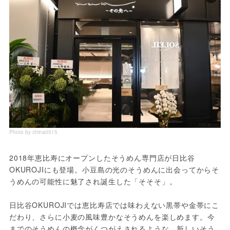
Photo by china0515
2018年恵比寿にオープンしたそうめん専門店が日比谷
OKUROJIにも登場。小豆島の光のそうめんに出会ってからそ
うめんの可能性に魅了され誕生した「そそそ」。
日比谷OKUROJIでは恵比寿店では味わえない黒帯や金帯にこ
だわり、さらに小麦の風味豊かなそうめんを楽しめます。今
までのそうめんの概念がくつがえされるような、新しいそう