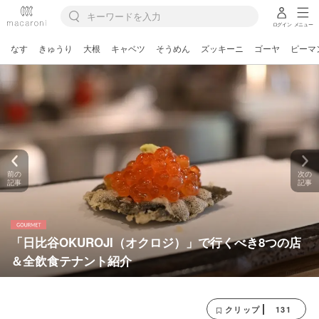
ログイン
メニュー
なす
きゅうり
大根
キャベツ
そうめん
ズッキーニ
ゴーヤ
ピーマ
前の
次の
記事
記事
「日比谷OKUROJI（オクロジ）」で行くべき8つの店
＆全飲食テナント紹介
131
クリップ