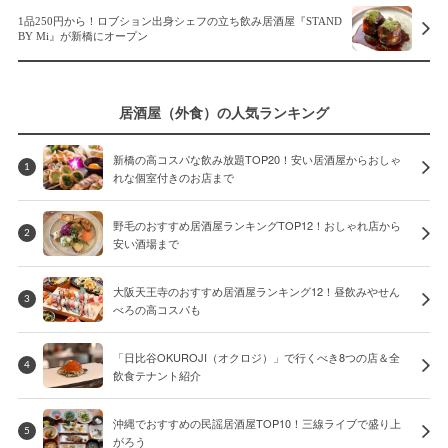
1品250円から！ロブション出身シェフの立ち飲み居酒屋『STAND
BY Mi』が新橋にオープン
居酒屋（外食）の人気ランキング
新橋の高コスパな飲み放題TOP20！安い居酒屋からおしゃ
1
れな個室付きのお店まで
野毛のおすすめ居酒屋ランキングTOP12！おしゃれ店から
2
安い酒場まで
大阪天王寺のおすすめ居酒屋ランキング12！昼飲みやせん
3
べろの高コスパも
「日比谷OKUROJI（オクロジ）」で行くべき8つの店＆全
4
飲食テナント紹介
沖縄でおすすめの民謡居酒屋TOP10！三線ライブで盛り上
5
がろう