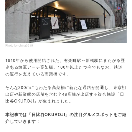
Photo by china0515
1910年から使用開始された、有楽町駅～新橋駅にまたがる歴
史ある煉瓦アーチ高架橋。100年以上たつ今でもなお、鉄道
の運行を支えている高架橋です。
そんな300mにもわたる高架橋に新たな通路が開通し、東京初
出店や新業態の店舗を含む全49店舗が出店する複合施設「日
比谷OKUROJI」が生まれました。
本記事では「日比谷OKUROJI」の注目グルメスポットをご紹
介していきます！