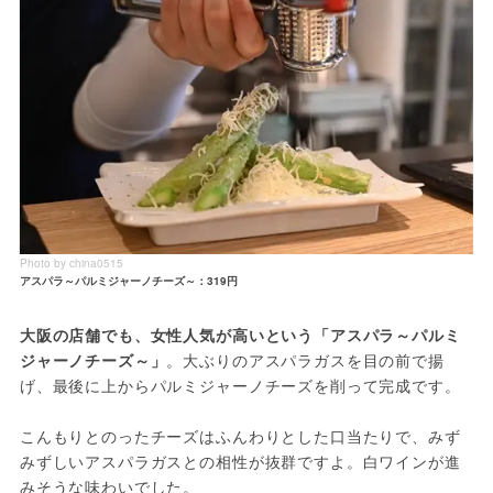
Photo by china0515
アスパラ～パルミジャーノチーズ～：319円
大阪の店舗でも、女性人気が高いという「アスパラ～パルミ
ジャーノチーズ～」
。大ぶりのアスパラガスを目の前で揚
げ、最後に上からパルミジャーノチーズを削って完成です。
こんもりとのったチーズはふんわりとした口当たりで、みず
みずしいアスパラガスとの相性が抜群ですよ。白ワインが進
みそうな味わいでした。