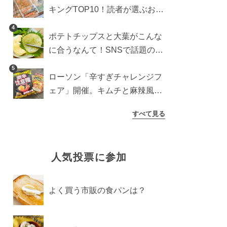
キングTOP10！読者が選ぶおす
すめ商品は？
4
ポテトチップスと大葉がこんな
に合うなんて！SNSで話題の食
べ方に手が止まらなくなった
5
ローソン「辛すぎチャレンジフ
ェア」開催。キムチと麻辣風の
激辛注意な2品を食べ比べ
すべて見る
人気投票に参加
よく買う市販の食パンは？