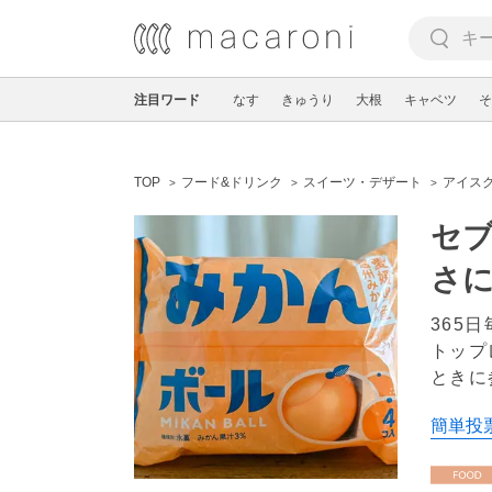
注目ワード
なす
きゅうり
大根
キャベツ
そ
TOP
フード&ドリンク
スイーツ・デザート
アイス
セ
さに
365
トップ
ときに
簡単投票