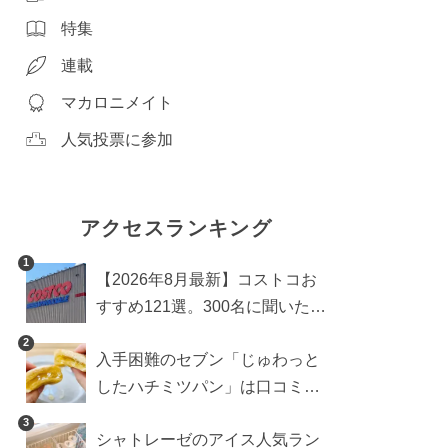
特集
連載
マカロニメイト
人気投票に参加
アクセスランキング
1
【2026年8月最新】コストコお
すすめ121選。300名に聞いた買
うべき人気1位＆部門別おすす
2
入手困難のセブン「じゅわっと
め商品も
したハチミツパン」は口コミ通
り？よりおいしくなる食べ方も
3
シャトレーゼのアイス人気ラン
検証