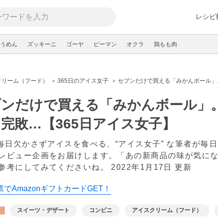
レシピ
うめん
ズッキーニ
ゴーヤ
ピーマン
オクラ
鶏もも肉
クリーム（フード）
365日のアイス女子
セブンだけで買える「みかんボール」
ブンだけで買える「みかんボール」
完敗…【365日アイス女子】
日毎日欠かさずアイスを食べる、“アイス女子” な筆者が
レビュー企画をお届けします。「あの新商品の味が気に
参考にしてみてくださいね。
2022年1月17日 更新
でAmazonギフトカードGET！
スイーツ・デザート
コンビニ
アイスクリーム（フード）