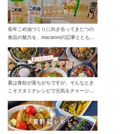
長年こめ油づくりに向き合ってきたつの
食品の魅力を、macaroniの記事とともに
ご紹介します。レシピや活用術はもちろ
ん、製造現場や品質へのこだわりまで。
こめ油をもっと好きになるコンテンツを
ぜひお楽しみください。
夏は食欲が落ちがちですが、そんなとき
こそスタミナレシピで元気をチャージ！
お肉や夏野菜をたっぷり使う丼をガッツ
リ食べて、夏バテを吹き飛ばしましょ
う！