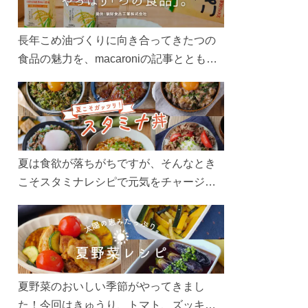
長年こめ油づくりに向き合ってきたつの
食品の魅力を、macaroniの記事とともに
ご紹介します。レシピや活用術はもちろ
ん、製造現場や品質へのこだわりまで。
こめ油をもっと好きになるコンテンツを
ぜひお楽しみください。
夏は食欲が落ちがちですが、そんなとき
こそスタミナレシピで元気をチャージ！
お肉や夏野菜をたっぷり使う丼をガッツ
リ食べて、夏バテを吹き飛ばしましょ
う！
夏野菜のおいしい季節がやってきまし
た！今回はきゅうり、トマト、ズッキー