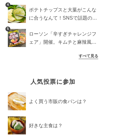
すめ商品は？
4
ポテトチップスと大葉がこんな
に合うなんて！SNSで話題の食
べ方に手が止まらなくなった
5
ローソン「辛すぎチャレンジフ
ェア」開催。キムチと麻辣風の
激辛注意な2品を食べ比べ
すべて見る
人気投票に参加
よく買う市販の食パンは？
好きな主食は？