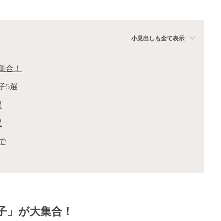
小見出しも全て表示
集合！
子5選
選
選
で
子」が大集合！