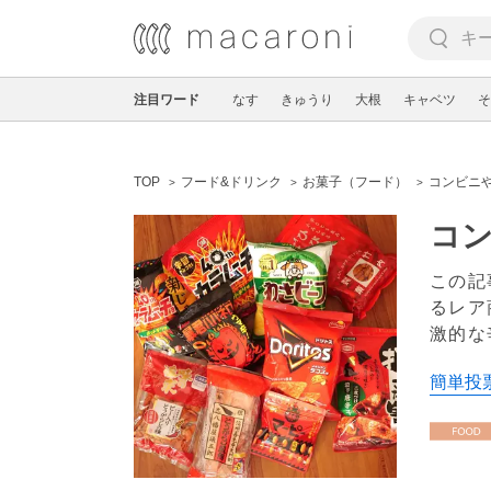
注目ワード
なす
きゅうり
大根
キャベツ
そ
TOP
フード&ドリンク
お菓子（フード）
コンビニ
コン
この記
るレア
激的な
簡単投票