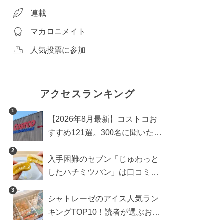
連載
マカロニメイト
人気投票に参加
アクセスランキング
1
【2026年8月最新】コストコお
すすめ121選。300名に聞いた買
うべき人気1位＆部門別おすす
2
入手困難のセブン「じゅわっと
め商品も
したハチミツパン」は口コミ通
り？よりおいしくなる食べ方も
3
シャトレーゼのアイス人気ラン
検証
キングTOP10！読者が選ぶおす