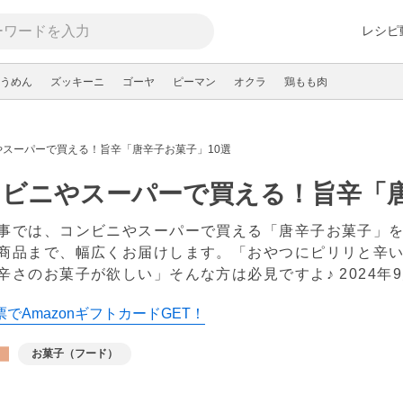
レシピ
うめん
ズッキーニ
ゴーヤ
ピーマン
オクラ
鶏もも肉
やスーパーで買える！旨辛「唐辛子お菓子」10選
ビニやスーパーで買える！旨辛「唐
事では、コンビニやスーパーで買える「唐辛子お菓子」
商品まで、幅広くお届けします。「おやつにピリリと辛
辛さのお菓子が欲しい」そんな方は必見ですよ♪
2024年
でAmazonギフトカードGET！
お菓子（フード）