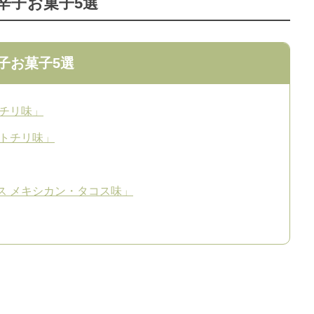
辛子お菓子5選
子お菓子5選
トチリ味」
ットチリ味」
ス メキシカン・タコス味」