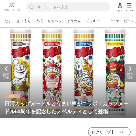
ログイン
メニュー
なす
きゅうり
大根
キャベツ
そうめん
ズッキーニ
ゴーヤ
ピーマ
前の
次の
記事
記事
日清カップヌードルとうまい棒がコラボ！カップヌー
ドル50周年を記念したノベルティとして登場
33
クリップ