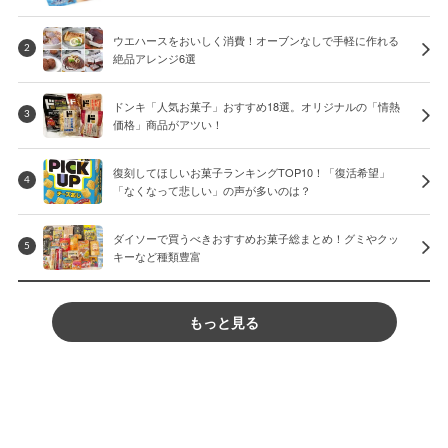
ウエハースをおいしく消費！オーブンなしで手軽に作れる
2
絶品アレンジ6選
ドンキ「人気お菓子」おすすめ18選。オリジナルの「情熱
3
価格」商品がアツい！
復刻してほしいお菓子ランキングTOP10！「復活希望」
4
「なくなって悲しい」の声が多いのは？
ダイソーで買うべきおすすめお菓子総まとめ！グミやクッ
5
キーなど種類豊富
もっと見る