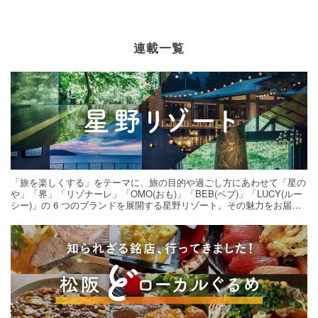
連載一覧
「旅を楽しくする」をテーマに、旅の目的や過ごし方にあわせて「星の
や」「界」「リゾナーレ」「OMO(おも)」「BEB(ベブ)」「LUCY(ルー
シー)」の 6 つのブランドを展開する星野リゾート。その魅力をお届け
する旅の連載。次の旅先探しのヒントにいかがですか？