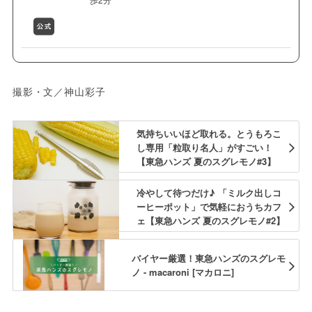
撮影・文／神山彩子
気持ちいいほど取れる。とうもろこ
し専用「粒取り名人」がすごい！
【東急ハンズ 夏のスグレモノ#3】
冷やして待つだけ♪ 「ミルク出しコ
ーヒーポット」で気軽におうちカフ
ェ【東急ハンズ 夏のスグレモノ#2】
バイヤー厳選！東急ハンズのスグレモ
ノ - macaroni [マカロニ]