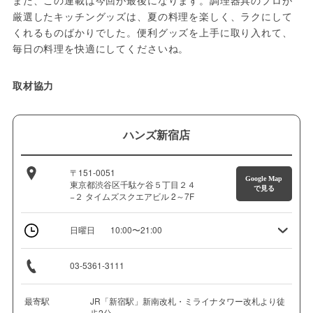
また、この連載は今回が最後になります。調理器具のプロが
厳選したキッチングッズは、夏の料理を楽しく、ラクにして
くれるものばかりでした。便利グッズを上手に取り入れて、
毎日の料理を快適にしてくださいね。
取材協力
ハンズ新宿店
〒151-0051
Google Map
東京都渋谷区千駄ケ谷５丁目２４
で見る
−２ タイムズスクエアビル 2～7F
日曜日
10:00〜21:00
03-5361-3111
最寄駅
JR「新宿駅」新南改札・ミライナタワー改札より徒
歩2分