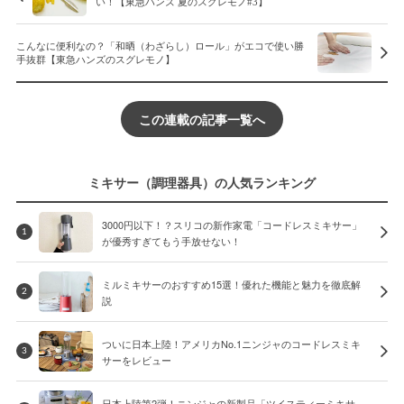
い！【東急ハンズ 夏のスグレモノ#3】
こんなに便利なの？「和晒（わざらし）ロール」がエコで使い勝
手抜群【東急ハンズのスグレモノ】
この連載の記事一覧へ
ミキサー（調理器具）の人気ランキング
3000円以下！？スリコの新作家電「コードレスミキサー」
1
が優秀すぎてもう手放せない！
ミルミキサーのおすすめ15選！優れた機能と魅力を徹底解
2
説
ついに日本上陸！アメリカNo.1ニンジャのコードレスミキ
3
サーをレビュー
日本上陸第2弾！ニンジャの新製品「ツイスティーミキサ