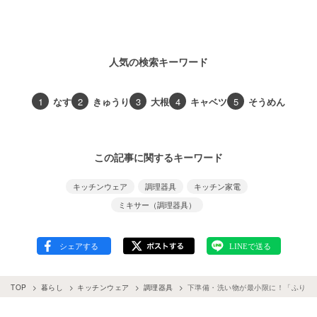
人気の検索キーワード
1
なす
2
きゅうり
3
大根
4
キャベツ
5
そうめん
この記事に関するキーワード
キッチンウェア
調理器具
キッチン家電
ミキサー（調理器具）
TOP
暮らし
キッチンウェア
調理器具
下準備・洗い物が最小限に！「ふりふ