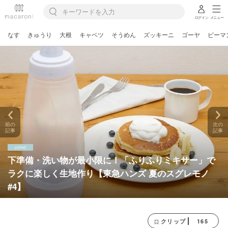
ログイン
メニュー
なす
きゅうり
大根
キャベツ
そうめん
ズッキーニ
ゴーヤ
ピーマ
前の
次の
記事
記事
下準備・洗い物が最小限に！「ふりふりミキサー」で
ラクに楽しく生地作り【東急ハンズ 夏のスグレモノ
#4】
165
クリップ