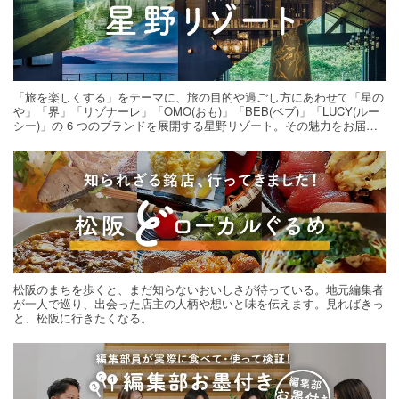
「旅を楽しくする」をテーマに、旅の目的や過ごし方にあわせて「星の
や」「界」「リゾナーレ」「OMO(おも)」「BEB(ベブ)」「LUCY(ルー
シー)」の 6 つのブランドを展開する星野リゾート。その魅力をお届け
する旅の連載。次の旅先探しのヒントにいかがですか？
松阪のまちを歩くと、まだ知らないおいしさが待っている。地元編集者
が一人で巡り、出会った店主の人柄や想いと味を伝えます。見ればきっ
と、松阪に行きたくなる。