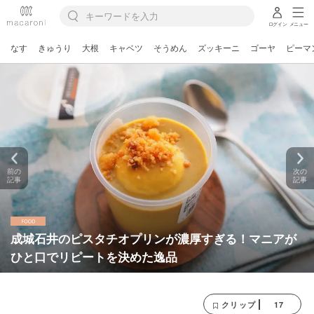
ログイン
メニュー
なす
きゅうり
大根
キャベツ
そうめん
ズッキーニ
ゴーヤ
ピーマ
前の
次の
記事
記事
成城石井のピスタチオプリンが濃厚すぎる！マニアが
ひと口でリピートを決めた逸品
17
クリップ