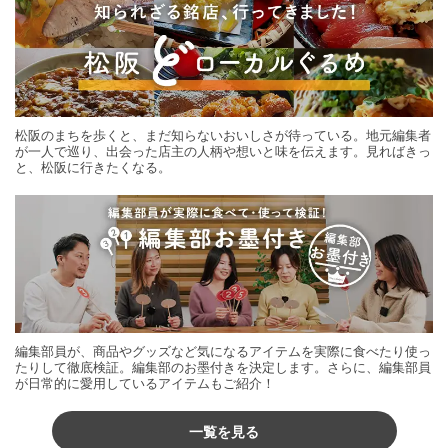
松阪のまちを歩くと、まだ知らないおいしさが待っている。地元編集者
が一人で巡り、出会った店主の人柄や想いと味を伝えます。見ればきっ
と、松阪に行きたくなる。
編集部員が、商品やグッズなど気になるアイテムを実際に食べたり使っ
たりして徹底検証。編集部のお墨付きを決定します。さらに、編集部員
が日常的に愛用しているアイテムもご紹介！
一覧を見る