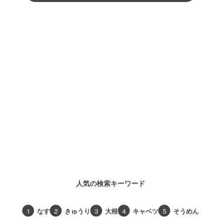
人気の検索キーワード
1
なす
2
きゅうり
3
大根
4
キャベツ
5
そうめん