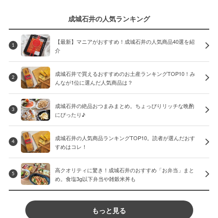
成城石井の人気ランキング
【最新】マニアがおすすめ！成城石井の人気商品40選を紹
1
介
成城石井で買えるおすすめのお土産ランキングTOP10！み
2
んなが1位に選んだ人気商品は？
成城石井の絶品おつまみまとめ。ちょっぴりリッチな晩酌
3
にぴったり♪
成城石井の人気商品ランキングTOP10。読者が選んだおす
4
すめはコレ！
高クオリティに驚き！成城石井のおすすめ「お弁当」まと
5
め。食塩3g以下弁当や雑穀米丼も
もっと見る