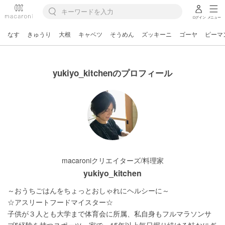
ログイン
メニュー
なす
きゅうり
大根
キャベツ
そうめん
ズッキーニ
ゴーヤ
ピーマ
yukiyo_kitchenのプロフィール
macaroniクリエイターズ/料理家
yukiyo_kitchen
～おうちごはんをちょっとおしゃれにヘルシーに～

☆アスリートフードマイスター☆

子供が３人とも大学まで体育会に所属、私自身もフルマラソンサ