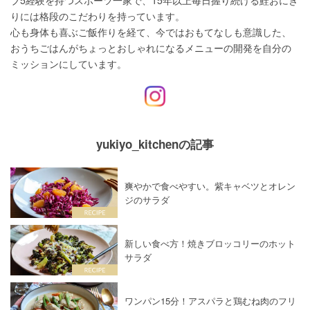
ブ5経験を持つスポーツ一家で、15年以上毎日握り続ける鮭おにぎ
りには格段のこだわりを持っています。

心も身体も喜ぶご飯作りを経て、今ではおもてなしも意識した、
おうちごはんがちょっとおしゃれになるメニューの開発を自分の
ミッションにしています。
yukiyo_kitchenの記事
爽やかで食べやすい。紫キャベツとオレン
ジのサラダ
新しい食べ方！焼きブロッコリーのホット
サラダ
ワンパン15分！アスパラと鶏むね肉のフリ