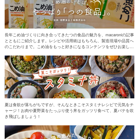
長年こめ油づくりに向き合ってきたつの食品の魅力を、macaroniの記事
とともにご紹介します。レシピや活用術はもちろん、製造現場や品質へ
のこだわりまで。こめ油をもっと好きになるコンテンツをぜひお楽しみ
ください。
夏は食欲が落ちがちですが、そんなときこそスタミナレシピで元気をチ
ャージ！お肉や夏野菜をたっぷり使う丼をガッツリ食べて、夏バテを吹
き飛ばしましょう！