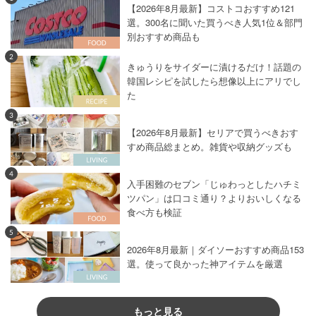
【2026年8月最新】コストコおすすめ121
選。300名に聞いた買うべき人気1位＆部門
別おすすめ商品も
2
きゅうりをサイダーに漬けるだけ！話題の
韓国レシピを試したら想像以上にアリでし
た
3
【2026年8月最新】セリアで買うべきおす
すめ商品総まとめ。雑貨や収納グッズも
4
入手困難のセブン「じゅわっとしたハチミ
ツパン」は口コミ通り？よりおいしくなる
食べ方も検証
5
2026年8月最新｜ダイソーおすすめ商品153
選。使って良かった神アイテムを厳選
もっと見る