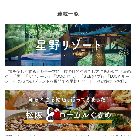
連載一覧
「旅を楽しくする」をテーマに、旅の目的や過ごし方にあわせて「星の
や」「界」「リゾナーレ」「OMO(おも)」「BEB(ベブ)」「LUCY(ルー
シー)」の 6 つのブランドを展開する星野リゾート。その魅力をお届け
する旅の連載。次の旅先探しのヒントにいかがですか？