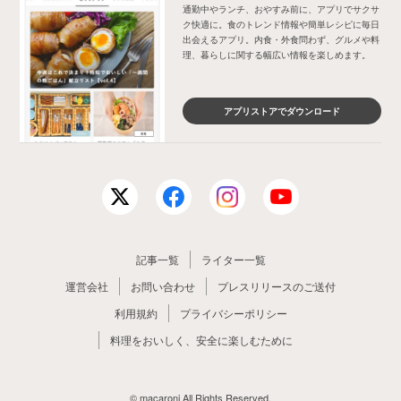
通勤中やランチ、おやすみ前に、アプリでサクサ
ク快適に。食のトレンド情報や簡単レシピに毎日
出会えるアプリ。内食・外食問わず、グルメや料
理、暮らしに関する幅広い情報を楽しめます。
アプリストアでダウンロード
記事一覧
ライター一覧
運営会社
お問い合わせ
プレスリリースのご送付
利用規約
プライバシーポリシー
料理をおいしく、安全に楽しむために
© macaroni All Rights Reserved.