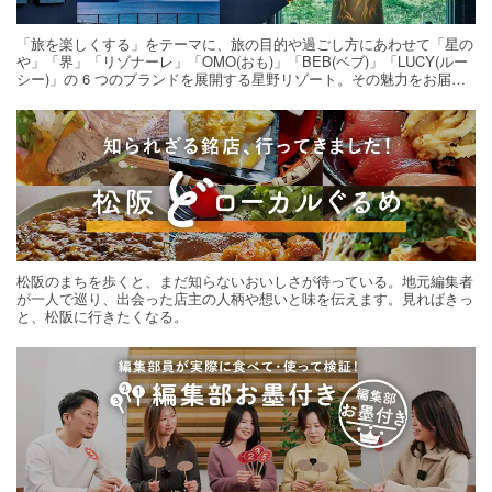
「旅を楽しくする」をテーマに、旅の目的や過ごし方にあわせて「星の
や」「界」「リゾナーレ」「OMO(おも)」「BEB(ベブ)」「LUCY(ルー
シー)」の 6 つのブランドを展開する星野リゾート。その魅力をお届け
する旅の連載。次の旅先探しのヒントにいかがですか？
松阪のまちを歩くと、まだ知らないおいしさが待っている。地元編集者
が一人で巡り、出会った店主の人柄や想いと味を伝えます。見ればきっ
と、松阪に行きたくなる。