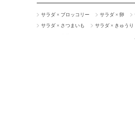
サラダ
×
ブロッコリー
サラダ
×
卵
サラダ
×
さつまいも
サラダ
×
きゅうり
サラダ
×
水菜
サラダ
×
ズッキーニ
サラダ
×
ゴーヤ
サラダ
×
長芋
サラ
サラダ
×
切り干し大根
サラダ
×
パクチ
サラダ
×
かぼちゃ
サラダ
×
セロリ
サラダ
×
生ハム
サラダ
×
サーモン
サラダ
×
ヨーグルト
サラダ
×
梨
サ
サラダ
×
バジル
サラダ
×
ハム
サラ
サラダ
×
昆布
サラダ
×
マヨネーズ
サラダ
×
大葉
サラダ
×
ベーコン
サ
サラダ
×
夏野菜
サラダ
×
カレー
サ