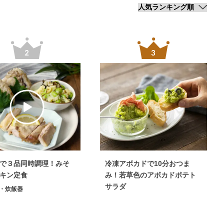
で３品同時調理！みそ
冷凍アボカドで10分おつま
キン定食
み！若草色のアボカドポテト
サラダ
・炊飯器