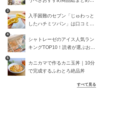
うべきおすすめ商品総まとめ。
雑貨や収納グッズも
3
入手困難のセブン「じゅわっと
したハチミツパン」は口コミ通
り？よりおいしくなる食べ方も
4
シャトレーゼのアイス人気ラン
検証
キングTOP10！読者が選ぶおす
すめ商品は？
5
カニカマで作るカニ玉丼｜10分
で完成するふわとろ絶品丼
すべて見る