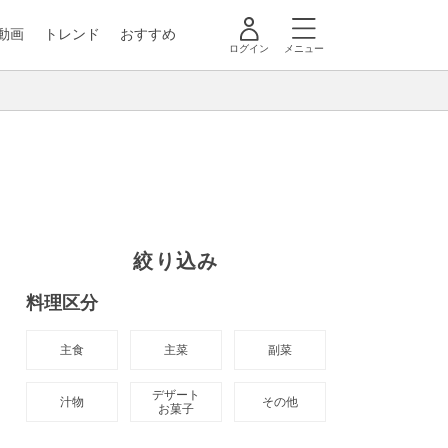
動画
トレンド
おすすめ
ログイン
メニュー
絞り込み
料理区分
主食
主菜
副菜
デザート

汁物
その他
お菓子