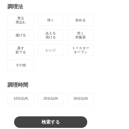
調理法
煮る

焼く
炒める
煮込む
あえる

炊く

揚げる
漬ける
炊飯器
蒸す

トースター

レンジ
茹でる
オーブン
その他
調理時間
10分以内
20分以内
30分以内
検索する