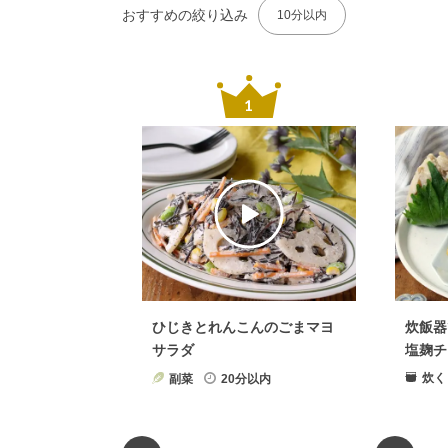
おすすめの絞り込み
10分以内
ひじきとれんこんのごまマヨ
炊飯器
サラダ
塩麹チ
炊く
副菜
20分以内