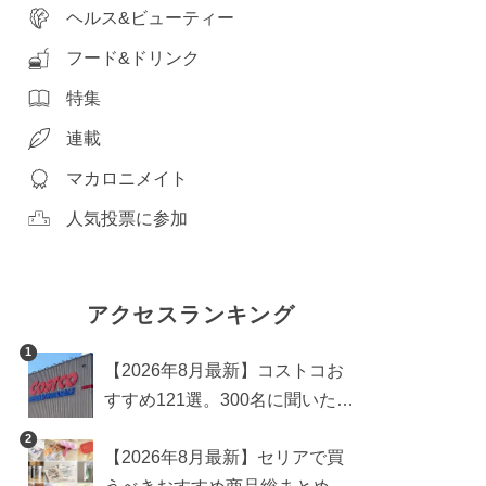
ヘルス&ビューティー
フード&ドリンク
特集
連載
マカロニメイト
人気投票に参加
アクセスランキング
1
【2026年8月最新】コストコお
すすめ121選。300名に聞いた買
うべき人気1位＆部門別おすす
2
【2026年8月最新】セリアで買
め商品も