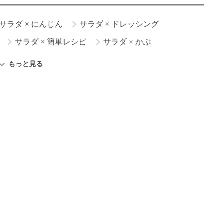
サラダ
×
にんじん
サラダ
×
ドレッシング
サラダ
×
簡単レシピ
サラダ
×
かぶ
サラダ
×
ごぼう
サラダ
×
じゃがいも
もっと見る
ダ
×
クリスマスレシピ
サラダ
×
そうめん
ー
サラダ
×
そば
サラダ
×
きのこ
サラダ
×
パン
サラダ
×
パーティー料理
サラダ
×
サニーレタス
サラダ
×
キャベツ
ラダ
×
麺料理
サラダ
×
春キャベツ
ダ
×
肉料理
サラダ
×
さっぱり
サラダ
×
タコ
サラダ
×
サバ
サラダ
×
おもてなし料理
ラダ
×
クリームチーズ
サラダ
×
チーズ
ラダ
×
マリネ
サラダ
×
スパイス・香辛料