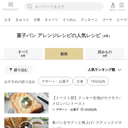
ログイン
メニュー
なす
きゅうり
大根
キャベツ
そうめん
ズッキーニ
ゴーヤ
ピーマ
菓子パン アレンジレシピの人気レシピ
（4件）
すべて
読みもの
動画
9件
5件
絞り込む
デザート・お菓子
主食
10分以内
おすすめの絞り込み
【トースト部】クッキー生地がサクサク♪
メロンパントースト
デザート・お菓子
20分以内
食パンをサクッと格上げ♪ スティックメロ