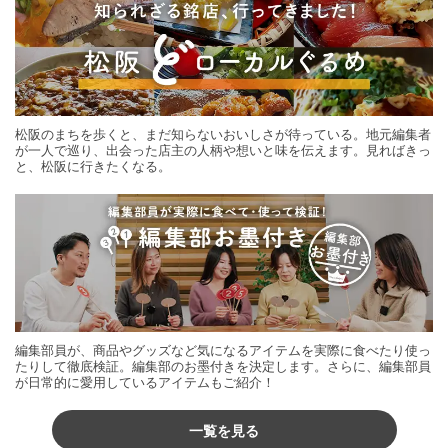
松阪のまちを歩くと、まだ知らないおいしさが待っている。地元編集者
が一人で巡り、出会った店主の人柄や想いと味を伝えます。見ればきっ
と、松阪に行きたくなる。
編集部員が、商品やグッズなど気になるアイテムを実際に食べたり使っ
たりして徹底検証。編集部のお墨付きを決定します。さらに、編集部員
が日常的に愛用しているアイテムもご紹介！
一覧を見る