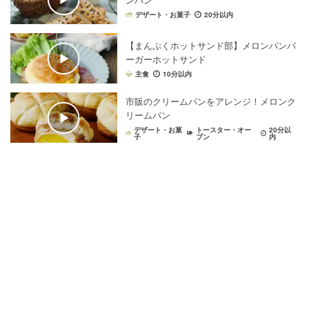
ンパン
デザート・お菓子
20分以内
【まんぷくホットサンド部】メロンパンバ
ーガーホットサンド
主食
10分以内
市販のクリームパンをアレンジ！メロンク
リームパン
デザート・お菓
トースター・オー
20分以
子
ブン
内