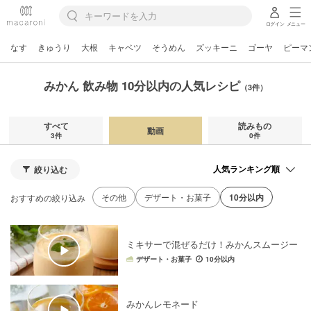
ログイン
メニュー
なす
きゅうり
大根
キャベツ
そうめん
ズッキーニ
ゴーヤ
ピーマ
みかん 飲み物 10分以内の人気レシピ
（3件）
すべて
読みもの
動画
3件
0件
絞り込む
その他
デザート・お菓子
10分以内
おすすめの絞り込み
ミキサーで混ぜるだけ！みかんスムージー
デザート・お菓子
10分以内
みかんレモネード