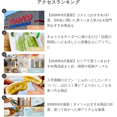
アクセスランキング
1
【2026年8月最新】コストコおすすめ121
選。300名に聞いた買うべき人気1位＆部門
別おすすめ商品も
2
きゅうりをサイダーに漬けるだけ！話題の
韓国レシピを試したら想像以上にアリでし
た
3
【2026年8月最新】セリアで買うべきおす
すめ商品総まとめ。雑貨や収納グッズも
4
入手困難のセブン「じゅわっとしたハチミ
ツパン」は口コミ通り？よりおいしくなる
食べ方も検証
5
2026年8月最新｜ダイソーおすすめ商品153
選。使って良かった神アイテムを厳選