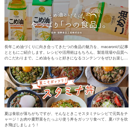
長年こめ油づくりに向き合ってきたつの食品の魅力を、macaroniの記事
とともにご紹介します。レシピや活用術はもちろん、製造現場や品質へ
のこだわりまで。こめ油をもっと好きになるコンテンツをぜひお楽しみ
ください。
夏は食欲が落ちがちですが、そんなときこそスタミナレシピで元気をチ
ャージ！お肉や夏野菜をたっぷり使う丼をガッツリ食べて、夏バテを吹
き飛ばしましょう！