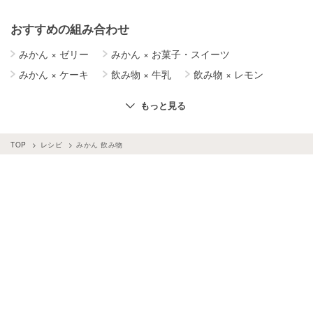
おすすめの組み合わせ
みかん
×
ゼリー
みかん
×
お菓子・スイーツ
みかん
×
ケーキ
飲み物
×
牛乳
飲み物
×
レモン
飲み物
×
はちみつ
飲み物
×
梅
飲み物
×
簡単レシピ
もっと見る
飲み物
×
チョコレート
みかん
×
牛乳
飲み物
×
バナナ
飲み物
×
ミント
TOP
レシピ
みかん 飲み物
飲み物
×
シナモンパウダー
飲み物
×
しょうが