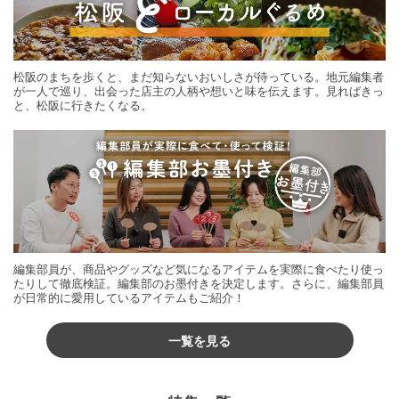
松阪のまちを歩くと、まだ知らないおいしさが待っている。地元編集者
が一人で巡り、出会った店主の人柄や想いと味を伝えます。見ればきっ
と、松阪に行きたくなる。
編集部員が、商品やグッズなど気になるアイテムを実際に食べたり使っ
たりして徹底検証。編集部のお墨付きを決定します。さらに、編集部員
が日常的に愛用しているアイテムもご紹介！
一覧を見る