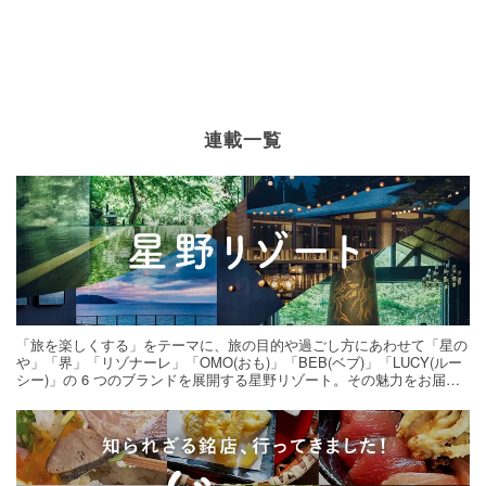
連載一覧
「旅を楽しくする」をテーマに、旅の目的や過ごし方にあわせて「星の
や」「界」「リゾナーレ」「OMO(おも)」「BEB(ベブ)」「LUCY(ルー
シー)」の 6 つのブランドを展開する星野リゾート。その魅力をお届け
する旅の連載。次の旅先探しのヒントにいかがですか？