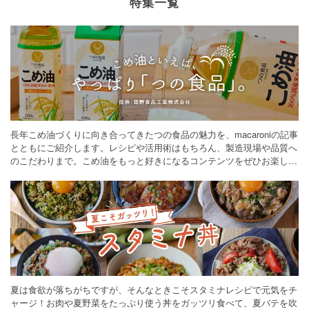
特集一覧
長年こめ油づくりに向き合ってきたつの食品の魅力を、macaroniの記事
とともにご紹介します。レシピや活用術はもちろん、製造現場や品質へ
のこだわりまで。こめ油をもっと好きになるコンテンツをぜひお楽しみ
ください。
夏は食欲が落ちがちですが、そんなときこそスタミナレシピで元気をチ
ャージ！お肉や夏野菜をたっぷり使う丼をガッツリ食べて、夏バテを吹