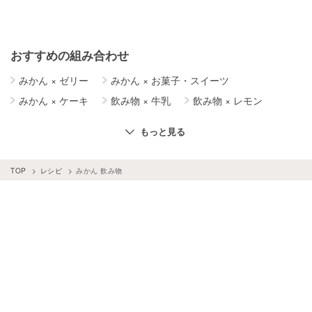
おすすめの組み合わせ
みかん
×
ゼリー
みかん
×
お菓子・スイーツ
みかん
×
ケーキ
飲み物
×
牛乳
飲み物
×
レモン
飲み物
×
はちみつ
飲み物
×
梅
飲み物
×
簡単レシピ
もっと見る
飲み物
×
チョコレート
みかん
×
牛乳
飲み物
×
バナナ
飲み物
×
ミント
TOP
レシピ
みかん 飲み物
飲み物
×
シナモンパウダー
飲み物
×
しょうが