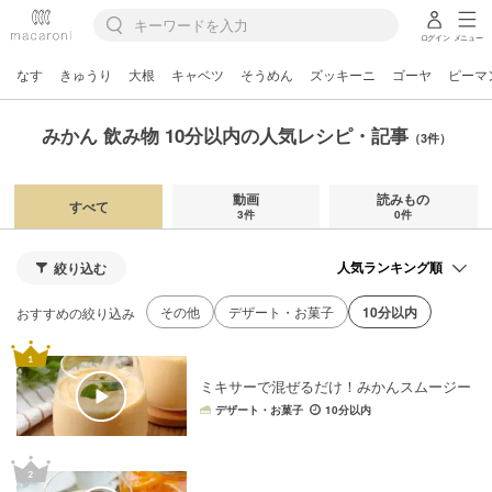
ログイン
メニュー
なす
きゅうり
大根
キャベツ
そうめん
ズッキーニ
ゴーヤ
ピーマ
みかん 飲み物 10分以内の人気レシピ・記事
（3件）
動画
読みもの
すべて
3件
0件
絞り込む
その他
デザート・お菓子
10分以内
おすすめの絞り込み
ミキサーで混ぜるだけ！みかんスムージー
デザート・お菓子
10分以内