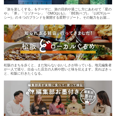
「旅を楽しくする」をテーマに、旅の目的や過ごし方にあわせて「星の
や」「界」「リゾナーレ」「OMO(おも)」「BEB(ベブ)」「LUCY(ルー
シー)」の 6 つのブランドを展開する星野リゾート。その魅力をお届け
する旅の連載。次の旅先探しのヒントにいかがですか？
松阪のまちを歩くと、まだ知らないおいしさが待っている。地元編集者
が一人で巡り、出会った店主の人柄や想いと味を伝えます。見ればきっ
と、松阪に行きたくなる。