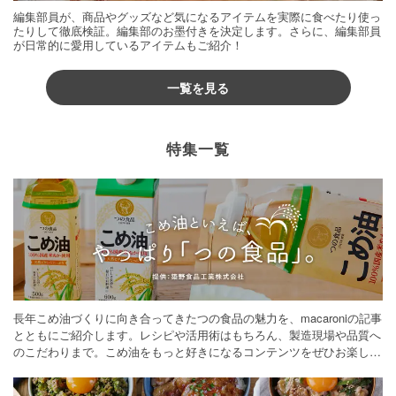
編集部員が、商品やグッズなど気になるアイテムを実際に食べたり使っ
たりして徹底検証。編集部のお墨付きを決定します。さらに、編集部員
が日常的に愛用しているアイテムもご紹介！
一覧を見る
特集一覧
長年こめ油づくりに向き合ってきたつの食品の魅力を、macaroniの記事
とともにご紹介します。レシピや活用術はもちろん、製造現場や品質へ
のこだわりまで。こめ油をもっと好きになるコンテンツをぜひお楽しみ
ください。