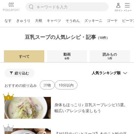
ログイン
メニュー
なす
きゅうり
大根
キャベツ
そうめん
ズッキーニ
ゴーヤ
ピーマ
豆乳スープの人気レシピ・記事
（10件）
動画
読みもの
すべて
9件
1件
絞り込む
汁物
10分以内
おすすめの絞り込み
身体もほっこり♪ 豆乳スープレシピ15選。
幅広いアレンジを楽しもう
【365日のパンとスープ】きのこと鮭の豆