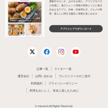
通勤中やランチ、おやすみ前に、アプリでサクサ
ク快適に。食のトレンド情報や簡単レシピに毎日
出会えるアプリ。内食・外食問わず、グルメや料
理、暮らしに関する幅広い情報を楽しめます。
アプリストアでダウンロード
記事一覧
ライター一覧
運営会社
お問い合わせ
プレスリリースのご送付
利用規約
プライバシーポリシー
料理をおいしく、安全に楽しむために
© macaroni All Rights Reserved.