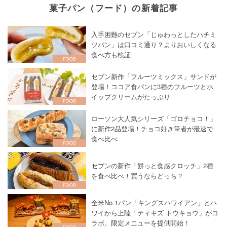
菓子パン（フード）の新着記事
入手困難のセブン「じゅわっとしたハチミ
ツパン」は口コミ通り？よりおいしくなる
食べ方も検証
セブン新作「フルーツミックス」サンドが
登場！ココア食パンに3種のフルーツとホ
イップクリームがたっぷり
ローソン大人気シリーズ「ゴロチョコ！」
に新作2品登場！チョコ好き筆者が最速で
食べ比べ
セブンの新作「餅っと食感クロッチ」2種
を食べ比べ！買うならどっち？
全米No.1パン「キングスハワイアン」とハ
ワイから上陸「ティキズ トウキョウ」がコ
ラボ。限定メニューを提供開始！