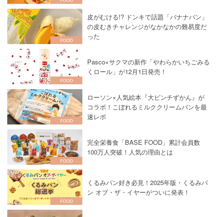
皮がむける!? ドンキで話題「バナナパン」
の皮むきチャレンジがなかなかの難易度だ
った
Pasco×サクマの新作「やわらかいちごみる
くロール」が12月1日発売！
ローソン×人気絵本『大ピンチずかん』が
コラボ！こぼれるミルククリームパンを最
速レポ
完全栄養食「BASE FOOD」累計会員数
100万人突破！人気の理由とは
くるみパン好き必見！2025年版・くるみパ
ン オブ・ザ・イヤーがついに発表！