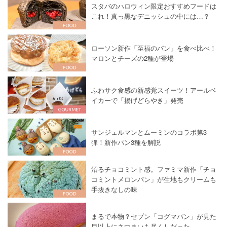
スタバのハロウィン限定おすすめフードは
これ！真っ黒なデニッシュの中には…？
ローソン新作「至福のパン」を食べ比べ！
マロンとチーズの2種が登場
ふわサク食感の新感覚スイーツ！アールベ
イカーで「揚げどらやき」発売
サンジェルマンとムーミンのコラボ第3
弾！新作パン3種を解説
沼るチョコミント感。ファミマ新作「チョ
コミントメロンパン」が生地もクリームも
手抜きなしの味
まるで本物？セブン「コグマパン」が見た
目以上にさつまいも尽くしだった