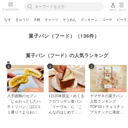
ログイン
メニュー
なす
きゅうり
大根
キャベツ
そうめん
ズッキーニ
ゴーヤ
ピーマ
菓子パン（フード）（136件）
菓子パン（フード）の人気ランキング
1
2
3
入手困難のセブン
1日20本限定！めくる
ヤマザキの菓子パン
「じゅわっとしたハ
クロワッサン食パン
人気ランキング
チミツパン」は口コ
「リーヴル」に「こ
TOP10！チョコチッ
ミ通り？よりおいし
んなのはじめて」
プスナックに薄皮パ
くなる食べ方も検証
「おいしい食べ方発
ン、1位に輝いたの
見」
は？