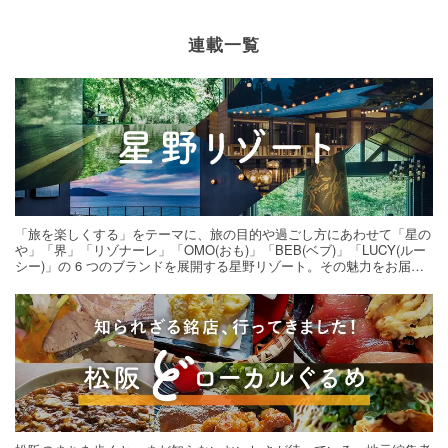
連載一覧
「旅を楽しくする」をテーマに、旅の目的や過ごし方にあわせて「星の
や」「界」「リゾナーレ」「OMO(おも)」「BEB(ベブ)」「LUCY(ルー
シー)」の 6 つのブランドを展開する星野リゾート。その魅力をお届け
する旅の連載。次の旅先探しのヒントにいかがですか？