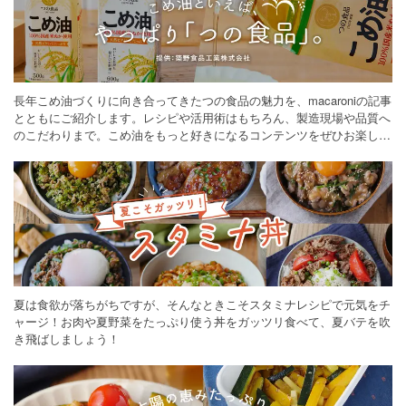
長年こめ油づくりに向き合ってきたつの食品の魅力を、macaroniの記事
とともにご紹介します。レシピや活用術はもちろん、製造現場や品質へ
のこだわりまで。こめ油をもっと好きになるコンテンツをぜひお楽しみ
ください。
夏は食欲が落ちがちですが、そんなときこそスタミナレシピで元気をチ
ャージ！お肉や夏野菜をたっぷり使う丼をガッツリ食べて、夏バテを吹
き飛ばしましょう！